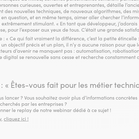
onnes curieuses, ouvertes et entreprenantes, détaille l’anc
t des nouvelles techniques, de nouveaux algorithmes, des mises
en question, et en même temps, aimer aller chercher l’informat
il extrêmement stimulant. « En tant que développeur, j’adorais l
se, pour l’exposer aux yeux de tous. C’était une grande satisfa
 : « Ce qui fait vraiment la différence, c’est la petite étincelle 
ie, un objectif précis et un plan, il n’y a aucune raison pour que 
cteurs d’avenir ne manquent pas : automatisation, robotisation
… le digital se renouvelle sans cesse et recherche constamment 
 « Êtes-vous fait pour les métier techni
s lancer ? Vous souhaitez avoir plus d’informations concrètes s
recherchés par les entreprises ?
onner le replay de notre webinar dédié à ce sujet !
y,
cliquez ici !