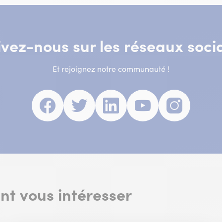
ivez-nous sur les réseaux soci
Et rejoignez notre communauté !
Facebook
(nouvelle
Twitter
(nouvelle
Linkedin
(nouvelle
Youtube
(nouvelle
Insta
(nouve
fenêtre)
fenêtre)
fenêtre)
fenêtre)
fenêtr
ent vous intéresser