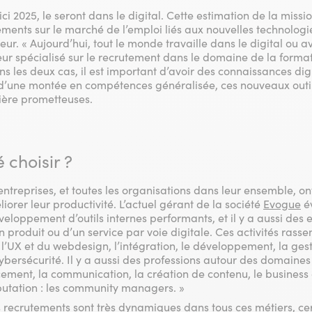
ci 2025, le seront dans le digital. Cette estimation de la missio
ments sur le marché de l’emploi liés aux nouvelles technologi
ur. « Aujourd’hui, tout le monde travaille dans le digital ou av
eur spécialisé sur le recrutement dans le domaine de la format
les deux cas, il est important d’avoir des connaissances digi
d’une montée en compétences généralisée, ces nouveaux outil
ière prometteuses.
 choisir ?
 entreprises, et toutes les organisations dans leur ensemble, on
liorer leur productivité. L’actuel gérant de la société
Evogue
év
 développement d’outils internes performants, et il y a aussi des
 produit ou d’un service par voie digitale. Ces activités rass
l’UX et du webdesign, l’intégration, le développement, la gesti
cybersécurité. Il y a aussi des professions autour des domaines
ement, la communication, la création de contenu, le busines
eputation : les community managers. »
s recrutements sont très dynamiques dans tous ces métiers, cer