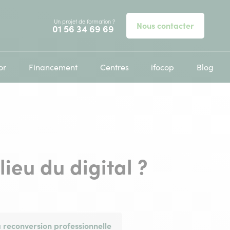
Un projet de formation ?
Nous contacter
Appelez-nous au
01 56 34 69 69
or
Financement
Centres
ifocop
Blog
lieu du digital ?
 reconversion professionnelle