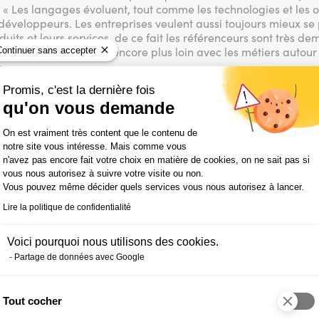
« Les langages évoluent, tout comme les technologies et les out
veloppeurs. Les entreprises veulent aussi toujours mieux se p
uits et leurs services, de ce fait les référenceurs sont très de
Continuer sans accepter
n boom. On peut aller encore plus loin avec les métiers autour
»
Promis, c'est la dernière fois
qu'on vous demande
rmation métier ifocop dans le digital :
Plateforme de Gestion du Consentemen
On est vraiment très content que le contenu de
notre site vous intéresse. Mais comme vous
eur Web
n'avez pas encore fait votre choix en matière de cookies, on ne sait pas si
k
vous nous autorisez à suivre votre visite ou non.
Vous pouvez même décider quels services vous nous autorisez à lancer.
Lire la politique de confidentialité
ng
Voici pourquoi nous utilisons des cookies.
Partage de données avec Google
e adopter ?
Tout cocher
 à pourvoir, pourtant, certains candidats ne trouvent pas de t
Axeptio consent