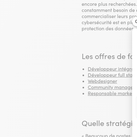
encore plus recherchées. 
constamment besoin de dé
commercialiser leurs prod
cybersécurité est en plei
protection des données. 
Les offres de fo
Développeur intégrat
Développeur full stac
Webdesigner
Community manager
Responsable marketi
Quelle stratégi
« Beaucoup de postes sont