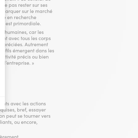
 ne pas rester sur ses
 démarquer sur le marché
être en recherche
nières, qui seront affichées sur les pages de Google.
ve est primordiale.
és humaines, car les
il y a des conversions.
rent avec tous les corps
 appréciées. Autrement
x profils émergent dans les
il y a des conversions.
ctivité précis ou bien
 l’entreprise. »
il y a des conversions.
a vente de publicité numérique centrée sur le consommateur.
tants avec les actions
equises, bref, essayer
on peut se tourner vers
iants, ou encore,
lièrement