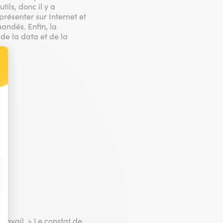
ils, donc il y a
résenter sur Internet et
mandés. Enfin, la
 de la data et de la
t : Personnalisez vos Options
ravail. » Le constat de