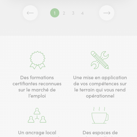
1
2
3
4
Page
Page
Page
Page
Page
Page
précédente
suivante
Des formations
Une mise en application
certifiantes reconnues
de vos compétences sur
sur le marché de
le terrain qui vous rend
l’emploi
opérationnel
Un ancrage local
Des espaces de