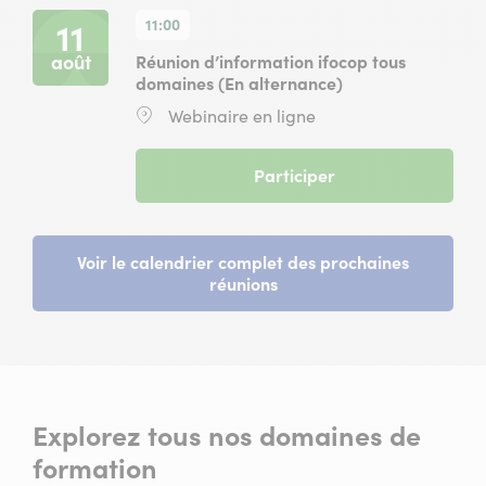
tous
11:00
11
domaines
du
août
Réunion d’information ifocop tous
10
domaines (En alternance)
août
Lieu
Webinaire en ligne
2026
:
à
11
(
Participer
heures
Réunion
en
d’information
ligne
ifocop
)
tous
Voir le calendrier complet des prochaines
domaines
réunions
(En
alternance)
du
11
août
2026
Explorez tous nos domaines de
à
11
formation
heures