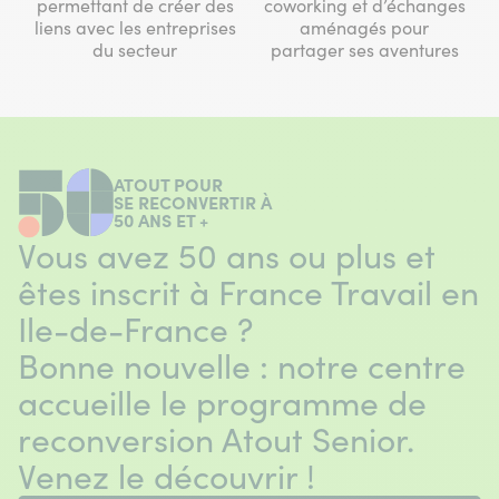
permettant de créer des
coworking et d’échanges
liens avec les entreprises
aménagés pour
du secteur
partager ses aventures
ATOUT POUR
SE RECONVERTIR À
50 ANS ET +
Vous avez 50 ans ou plus et
êtes inscrit à France Travail en
Ile-de-France ?
Bonne nouvelle : notre centre
accueille le programme de
reconversion Atout Senior.
Venez le découvrir !