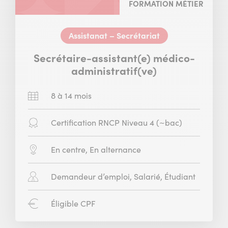
FORMATION MÉTIER
Assistanat – Secrétariat
Secrétaire-assistant(e) médico-
administratif(ve)
Durée
8 à 14 mois
:
Diplôme
Certification RNCP Niveau 4 (~bac)
:
Modalité
En centre, En alternance
:
Public
Demandeur d’emploi, Salarié, Étudiant
concerné
:
CPF
Éligible CPF
: