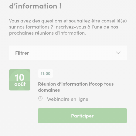
d’information !
Vous avez des questions et souhaitez être conseillé(e)
sur nos formations ? Inscrivez-vous à l’une de nos
prochaines réunions d’information.
Filtrer
la
liste
des
11:00
10
réunions
août
Réunion d’information ifocop tous
domaines
Lieu
Webinaire en ligne
:
(
Participer
Réunion
d’information
ifocop