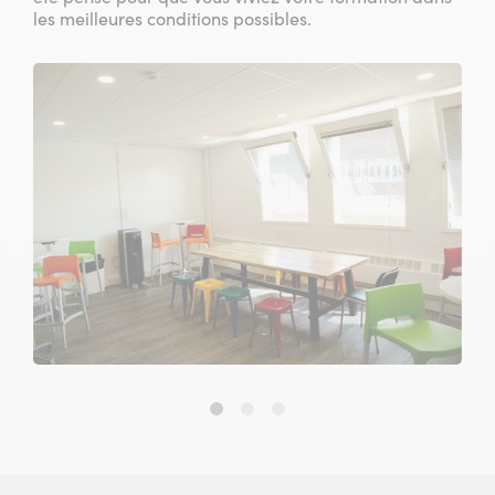
les meilleures conditions possibles.
Slide
Slide
Slide
1
2
3
sur
sur
sur
3
3
3