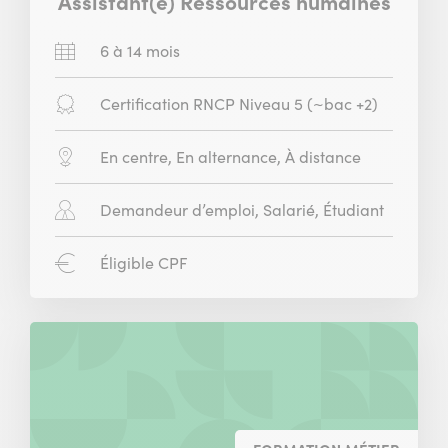
Assistant(e) Ressources humaines
Durée
6 à 14 mois
:
Diplôme
Certification RNCP Niveau 5 (~bac +2)
:
Modalité
En centre, En alternance, À distance
:
Public
Demandeur d’emploi, Salarié, Étudiant
concerné
:
CPF
Éligible CPF
: