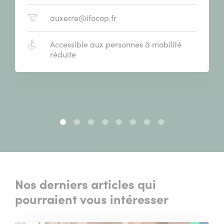
:
E-
auxerre@ifocop.fr
mail
:
Accessibilité
Accessible aux personnes à mobilité
:
réduite
Slide
Slide
Slide
Slide
Slide
Slide
Slide
Slide
1
2
3
4
5
6
7
8
sur
sur
sur
sur
sur
sur
sur
sur
8
8
8
8
8
8
8
8
Nos derniers articles qui
pourraient vous intéresser