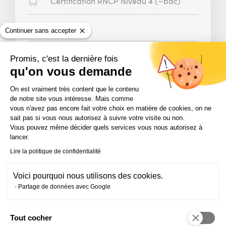
Diplôme
Certification RNCP Niveau 4 (~bac)
:
Modalité
En centre
Continuer sans accepter
:
Public
Demandeur d’emploi, Salarié
Promis, c'est la dernière fois
concerné
qu'on vous demande
:
CPF
Éligible CPF
Plateforme de Gestion du Consentem
On est vraiment très content que le contenu
:
de notre site vous intéresse. Mais comme
vous n'avez pas encore fait votre choix en matière de cookies, on ne
sait pas si vous nous autorisez à suivre votre visite ou non.
Vous pouvez même décider quels services vous nous autorisez à
lancer.
Lire la politique de confidentialité
FORMATION MÉTIER
Voici pourquoi nous utilisons des cookies.
Partage de données avec Google
Commerce – Vente
Tout cocher
Axeptio consent