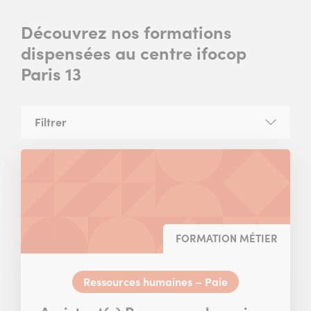
Découvrez nos formations
dispensées au centre ifocop
Paris 13
Filtrer
la
liste
des
formations
FORMATION MÉTIER
Ressources humaines – Paie