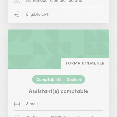
Demandeur d’emploi, Salarié
concerné
:
CPF
Éligible CPF
:
FORMATION MÉTIER
Comptabilité – Gestion
Assistant(e) comptable
Durée
8 mois
: