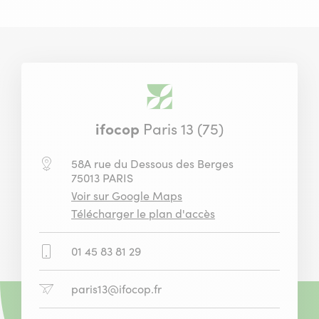
ifocop
Paris 13 (75)
Adresse
58A rue du Dessous des Berges
:
75013 PARIS
où
Voir sur Google Maps
se
du
Télécharger le plan d'accès
situe
centre
le
de
Numéro
01 45 83 81 29
centre
Paris
de
de
13
téléphone
Paris
Adresse
paris13@ifocop.fr
:
13
email
: