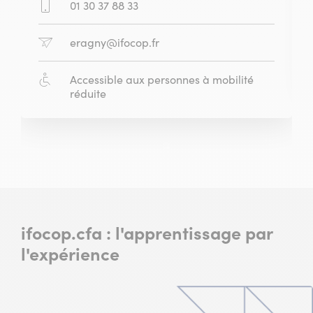
Téléphone
01 30 37 88 33
:
E-
eragny@ifocop.fr
mail
:
Accessibilité
Accessible aux personnes à mobilité
:
réduite
Slide
Slide
1
2
sur
sur
2
2
ifocop.cfa : l'apprentissage par
l'expérience