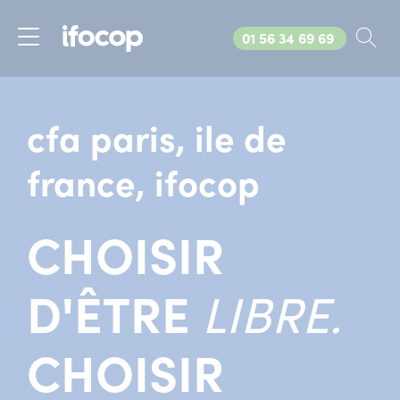
Appelez-nous au
01 56 34 69 69
Rec
Menu
cfa paris, ile de
france, ifocop
CHOISIR
D'ÊTRE
LIBRE.
CHOISIR