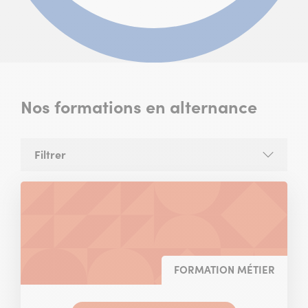
Nos formations en alternance
Filtrer
la
liste
des
formations
FORMATION MÉTIER