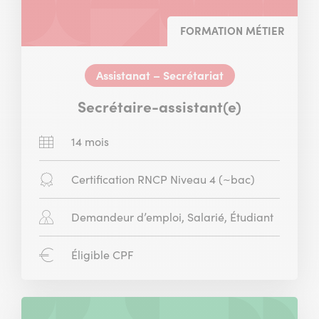
FORMATION MÉTIER
Assistanat – Secrétariat
Secrétaire-assistant(e)
Durée
14 mois
:
Diplôme
Certification RNCP Niveau 4 (~bac)
:
Public
Demandeur d’emploi, Salarié, Étudiant
concerné
:
CPF
Éligible CPF
: