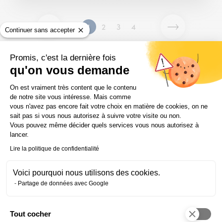
1
2
3
4
Page
Page
Page
Page
Page
Page
Continuer sans accepter
précédente
suivante
Promis, c'est la dernière fois
qu'on vous demande
Plateforme de Gestion du Consentem
On est vraiment très content que le contenu
ifocop.cfa : le parcours direct
de notre site vous intéresse. Mais comme
vous n'avez pas encore fait votre choix en matière de cookies, on ne
vers l’expérience
sait pas si vous nous autorisez à suivre votre visite ou non.
2 jours de cours en centre + 3 jours en
Vous pouvez même décider quels services vous nous autorisez à
entreprise, par semaine
lancer.
Lire la politique de confidentialité
Voici pourquoi nous utilisons des cookies.
Fiche d’expédition
Partage de données avec Google
Certification RNCP
Tout cocher
Axeptio consent