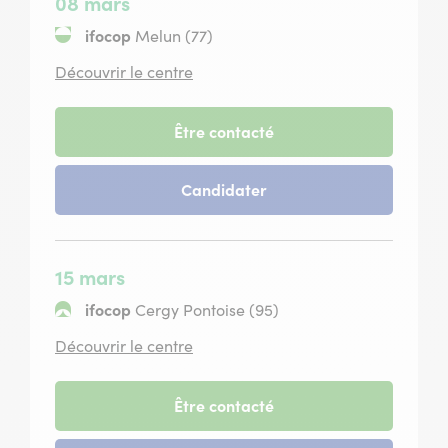
08 mars
2027
ifocop
Melun (77)
situé
Découvrir le centre
à
Melun
-
Être contacté
session
du
-
Candidater
08
session
mars
du
2027
08
mars
15 mars
2027
ifocop
Cergy Pontoise (95)
situé
Découvrir le centre
à
Cergy
Pontoise
-
Être contacté
session
du