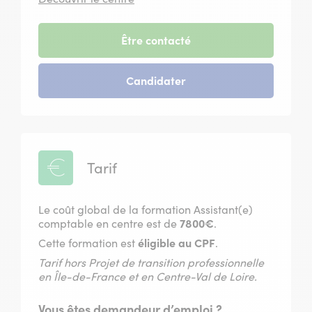
à
Rungis
-
Être contacté
session
du
-
Candidater
25
session
mai
du
2027
25
mai
2027
Tarif
Le coût global de la formation Assistant(e)
comptable en centre est de
7800€
.
Cette formation est
éligible au CPF
.
Tarif hors Projet de transition professionnelle
en Île-de-France et en Centre-Val de Loire.
Vous êtes demandeur d’emploi ?