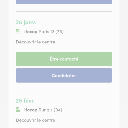
session
décembre
du
2026
01
décembre
26 janv.
2026
ifocop
Paris 13 (75)
situé
Découvrir le centre
à
Paris
13
-
Être contacté
session
du
-
Candidater
26
session
janvier
du
2027
26
janvier
25 févr.
2027
ifocop
Rungis (94)
situé
Découvrir le centre
à