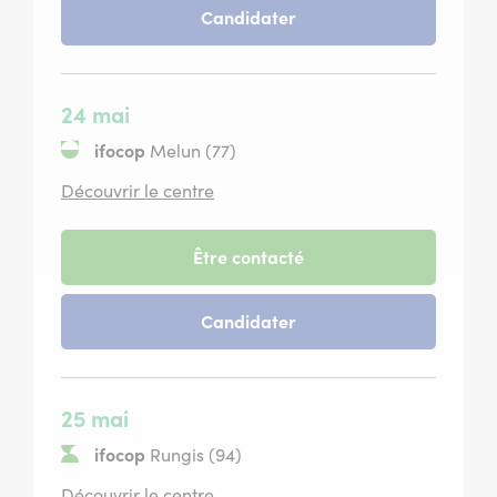
-
Candidater
15
session
mars
du
2027
15
mars
24 mai
2027
ifocop
Melun (77)
situé
Découvrir le centre
à
Melun
-
Être contacté
session
du
-
Candidater
24
session
mai
du
2027
24
mai
25 mai
2027
ifocop
Rungis (94)
situé
Découvrir le centre