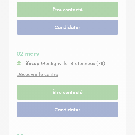
Rungis
-
Être contacté
session
du
-
Candidater
25
session
février
du
2027
25
février
02 mars
2027
ifocop
Montigny-le-Bretonneux (78)
situé
Découvrir le centre
à
Montigny-
le-
-
Être contacté
Bretonneux
session
du
-
Candidater
02
session
mars
du
2027
02
mars