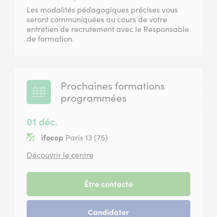
Les modalités pédagogiques précises vous
seront communiquées au cours de votre
entretien de recrutement avec le Responsable
de formation.
Prochaines formations
programmées
01 déc.
ifocop
Paris 13 (75)
situé
Découvrir le centre
à
Paris
13
-
Être contacté
session
du
-
Candidater
01