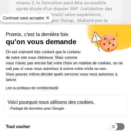
niveau 3, la formation peut être accessible
après étude d’un dossier VAP (validation des
acquis professionnels) selon expérience ,
Continuer sans accepter
dossier transmis par ifocop, élaboré par le
candidat et validé/invalidé par ifocop.
Promis, c'est la dernière fois
Compétences spécifiques
qu'on vous demande
Plateforme de Gestion du Consentem
Projet professionnel defini, realiste et
On est vraiment très content que le contenu
réalisable au regard du marché de l’emploi
de notre site vous intéresse. Mais comme
Maîtrise des régles orthographiques,
vous n'avez pas encore fait votre choix en matière de cookies, on ne
grammaticales, syntaxiques de la langue
sait pas si vous nous autorisez à suivre votre visite ou non.
française
Vous pouvez même décider quels services vous nous autorisez à
Utilisation courante de l’ordinateur
lancer.
(traitement de texte, navigation internet,
Lire la politique de confidentialité
messagerie électronique)
Connaissances de base en calcul et logique
Voici pourquoi nous utilisons des cookies.
numérique
Experience professionnelle récente et
Partage de données avec Google
attendue dans un des blocs de
compétences de la certification visée.
Tout cocher
Axeptio consent