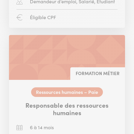
Public
Demandeur d’emploi, Salarié, Étudiant
concerné
:
CPF
Éligible CPF
:
FORMATION MÉTIER
Ressources humaines – Paie
Responsable des ressources
humaines
Durée
6 à 14 mois
: