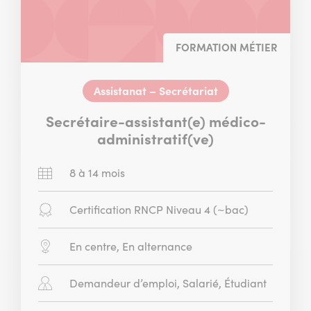
FORMATION MÉTIER
Assistanat – Secrétariat
Secrétaire-assistant(e) médico-
administratif(ve)
Durée
8 à 14 mois
:
Diplôme
Certification RNCP Niveau 4 (~bac)
:
Modalité
En centre, En alternance
:
Public
Demandeur d’emploi, Salarié, Étudiant
concerné
: