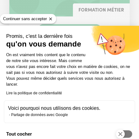
FORMATION MÉTIER
Continuer sans accepter
Comptabilité – Gestion
Promis, c'est la dernière fois
Comptable
qu'on vous demande
Plateforme de Gestion du Consentem
On est vraiment très content que le contenu
Durée
6 à 14 mois
de notre site vous intéresse. Mais comme
:
vous n'avez pas encore fait votre choix en matière de cookies, on ne
sait pas si vous nous autorisez à suivre votre visite ou non.
Diplôme
Certification RNCP Niveau 5 (~bac +2)
Vous pouvez même décider quels services vous nous autorisez à
:
lancer.
Modalité
En centre, En alternance, À distance
Lire la politique de confidentialité
:
Public
Demandeur d’emploi, Salarié, Étudiant
Voici pourquoi nous utilisons des cookies.
concerné
Partage de données avec Google
:
CPF
Éligible CPF
:
Tout cocher
Axeptio consent