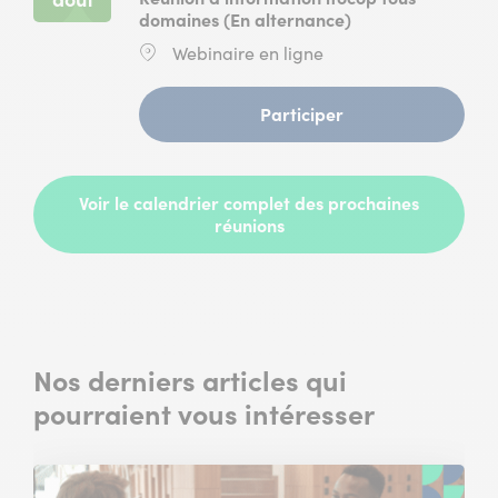
10
domaines (En alternance)
août
Lieu
Webinaire en ligne
2026
:
à
11
(
Participer
heures
Réunion
en
d’information
ligne
ifocop
)
tous
Voir le calendrier complet des prochaines
domaines
réunions
(En
alternance)
du
11
août
2026
Nos derniers articles qui
à
11
pourraient vous intéresser
heures
en
ligne
)