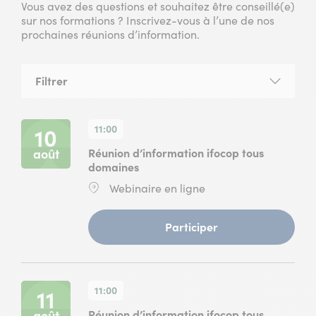
Vous avez des questions et souhaitez être conseillé(e)
sur nos formations ? Inscrivez-vous à l’une de nos
prochaines réunions d’information.
Filtrer
la
liste
des
11:00
10
réunions
août
Réunion d’information ifocop tous
domaines
Lieu
Webinaire en ligne
:
(
Participer
Réunion
d’information
ifocop
tous
11:00
11
domaines
du
août
Réunion d’information ifocop tous