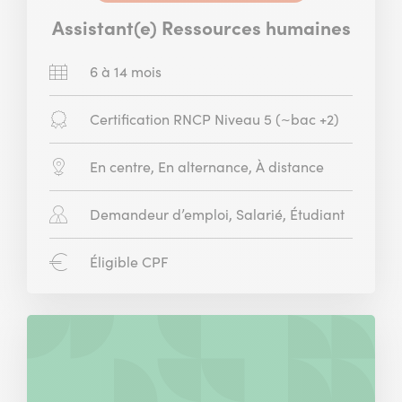
Assistant(e) Ressources humaines
Durée
6 à 14 mois
:
Diplôme
Certification RNCP Niveau 5 (~bac +2)
:
Modalité
En centre, En alternance, À distance
:
Public
Demandeur d’emploi, Salarié, Étudiant
concerné
:
CPF
Éligible CPF
: