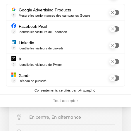
Google Advertising Products
?
Mesure les performances des campagnes Google
Ce service permet aux annonceurs d'acheter des annonces ou des 
Facebook Pixel
?
Identifie les visiteurs de Facebook
Permet de suivre les actions du visiteur sur le site web, et de voir
FORMATION MÉTIER
Linkedin
?
Identifie les visiteurs de Linkedin
Permet de suivre les actions du visiteur sur le site web, et de voir
Assistanat – Secrétariat
X
?
Identifie les visiteurs de Twitter
Permet de suivre les actions du visiteur sur le site web, et de voir
Secrétaire-assistant(e)
Xandr
?
Réseau de publicité
Durée
6 à 14 mois
Xandr exploite une plateforme en ligne, Community, pour l'achat e
Consentements certifiés par
:
Tout accepter
Diplôme
Certification RNCP Niveau 4 (~bac)
:
Modalité
En centre, En alternance
: