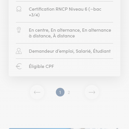
Diplôme
Certification RNCP Niveau 6 (~bac
:
+3/4)
Modalité
En centre, En alternance, En alternance
:
à distance, À distance
Public
Demandeur d’emploi, Salarié, Étudiant
concerné
:
CPF
Éligible CPF
:
1
2
Page
Page
Page
Page
précédente
suivante