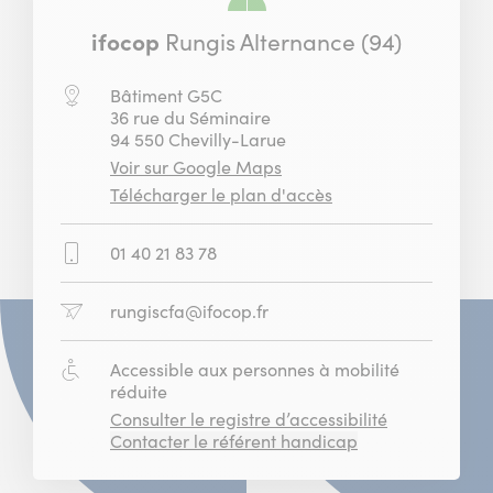
ifocop
Rungis Alternance (94)
Adresse
Bâtiment G5C
:
36 rue du Séminaire
94 550 Chevilly-Larue
où
Voir sur Google Maps
se
du
Télécharger le plan d'accès
situe
centre
le
de
Numéro
01 40 21 83 78
centre
Rungis
de
de
Alternance
téléphone
Rungis
Adresse
rungiscfa@ifocop.fr
:
Alternance
email
:
Accessibilité
Accessible aux personnes à mobilité
:
réduite
Consulter le registre d’accessibilité
Contacter le référent handicap