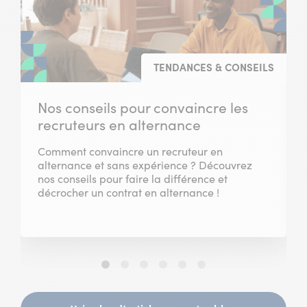
TENDANCES & CONSEILS
Nos conseils pour convaincre les
recruteurs en alternance
Comment convaincre un recruteur en
alternance et sans expérience ? Découvrez
nos conseils pour faire la différence et
décrocher un contrat en alternance !
Slide
Slide
Slide
Slide
Slide
Slide
1
2
3
4
5
6
sur
sur
sur
sur
sur
sur