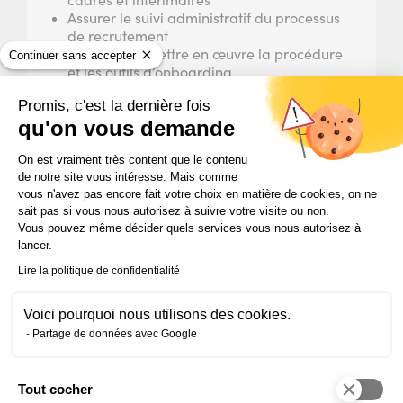
cadres et intérimaires
Assurer le suivi administratif du processus
de recrutement
Anticiper et mettre en œuvre la procédure
Continuer sans accepter
et les outils d’onboarding
Mettre en place les actions d’inclusion des
Promis, c'est la dernière fois
personnes en situation de handicap
qu'on vous demande
Contribution à la mise en œuvre du plan de
Plateforme de Gestion du Consentem
développement des compétences des
On est vraiment très content que le contenu
collaborateurs
de notre site vous intéresse. Mais comme
vous n'avez pas encore fait votre choix en matière de cookies, on ne
Objectif pédagogique du bloc :
Mettre en
sait pas si vous nous autorisez à suivre votre visite ou non.
œuvre le processus de recueil des besoins en
Vous pouvez même décider quels services vous nous autorisez à
formation, organiser les actions de formation
lancer.
et les évaluer
Lire la politique de confidentialité
Organiser les entretiens professionnels
(planification, convocation, préparation
Voici pourquoi nous utilisons des cookies.
des documents)
Partage de données avec Google
Recenser les besoins de montée en
compétences de l’entreprise et les
demandes des salariés
Tout cocher
Présélectionner les prestataires de
Axeptio consent