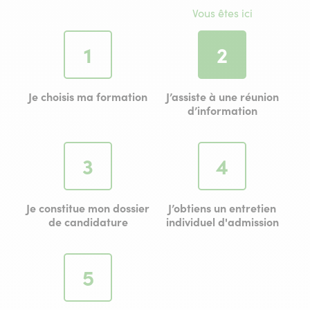
Vous êtes ici
Étape
Étape
1
2
Je choisis ma formation
J’assiste à une réunion
d’information
Étape
Étape
3
4
Je constitue mon dossier
J’obtiens un entretien
de candidature
individuel d'admission
Étape
5