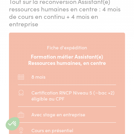
Tout sur la reconversion Assistant(e)
ressources humaines en centre : 4 mois
de cours en continu + 4 mois en
entreprise
Fiche d'expédition
Formation métier Assistant(e)
Ressources humaines, en centre
Durée
8 mois
:
Diplôme
Certification RNCP Niveau 5 (~bac +2)
:
éligible au CPF
Stage
Avec stage en entreprise
:
Modalité
Cours en présentiel