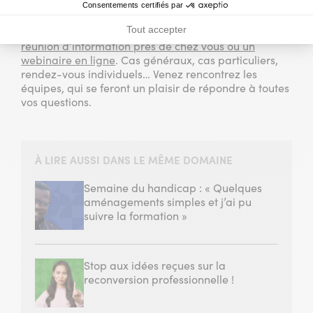
tous
les systèmes de financement
sont mobilisables
Consentements certifiés par
pour effectuer votre formation ifocop. Le plus simple
Tout accepter
pour en savoir plus consiste à
participer à une
réunion d’information près de chez vous ou un
webinaire en ligne
. Cas généraux, cas particuliers,
rendez-vous individuels… Venez rencontrez les
équipes, qui se feront un plaisir de répondre à toutes
vos questions.
À LIRE AUSSI DANS LE MÊME DOMAINE
Semaine du handicap : « Quelques
aménagements simples et j’ai pu
suivre la formation »
Stop aux idées reçues sur la
reconversion professionnelle !