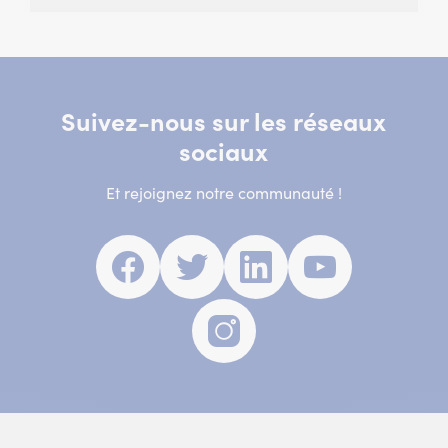
Suivez-nous sur les réseaux
sociaux
Et rejoignez notre communauté !
Facebook
(nouvelle
Twitter
(nouvelle
Linkedin
(nouvelle
Youtube
(nouvell
fenêtre)
fenêtre)
fenêtre)
fenêtre)
Instagram
(nouvelle
fenêtre)