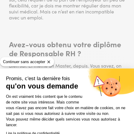
flexibilité, car je dois me montrer régulier dans mon
suivi médical. Mais ce n’est en rien incompatible
avec un emploi.
Avez-vous obtenu votre diplôme
de Responsable RH ?
Continuer sans accepter
Bien sûr. Et même un Master, depuis. Vous savez, on
dit : « Jamais deux sans trois ». Toujours en immersion
chez Compass Group, toujours au sein du service RH,
Promis, c'est la dernière fois
je me suis formé, mais cette fois avec la possibilité
qu'on vous demande
d’explorer les volets « contractuels » : signatures de
Plateforme de Gestion du Consentem
contrats, avenants… Une expérience très formatrice.
On est vraiment très content que le contenu
Hélas interrompue brutalement en raison d’un
de notre site vous intéresse. Mais comme
changement de vie occasionné par un incident de
vous n'avez pas encore fait votre choix en matière de cookies, on ne
santé. Mais j’ai atteint mon but : me reconvertir à 40
sait pas si vous nous autorisez à suivre votre visite ou non.
ans, et pouvoir dire aujourd’hui, à 43 ans, que j’ai un
Vous pouvez même décider quels services vous nous autorisez à
lancer.
Master officiel et déjà presque 3 ans d’expérience en
entreprise dans ce domaine.
Lire la politique de confidentialité