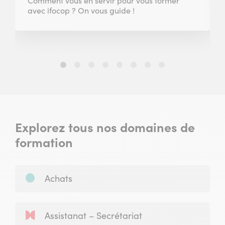
Comment vous en servir pour vous former
avec ifocop ? On vous guide !
Slide
Slide
Slide
Slide
Slide
Slide
Slide
Slide
1
2
3
4
5
6
7
8
sur
sur
sur
sur
sur
sur
sur
sur
8
8
8
8
8
8
8
8
Explorez tous nos domaines de
formation
Achats
Assistanat – Secrétariat