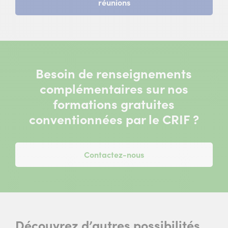
domaines
réunions
)
du
18
août
2026
à
9
Besoin de renseignements
heures
30
complémentaires sur nos
à
formations gratuites
Cergy
Pontoise
conventionnées par le CRIF ?
)
Contactez-nous
Découvrez d’autres possibilités