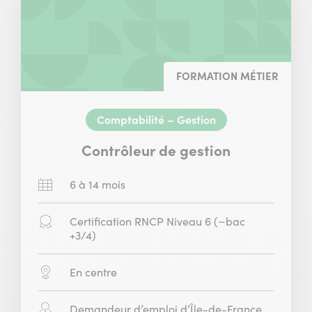
formations
FORMATION MÉTIER
Comptabilité – Gestion
Contrôleur de gestion
Durée
6 à 14 mois
:
Diplôme
Certification RNCP Niveau 6 (~bac
:
+3/4)
Modalité
En centre
:
Public
Demandeur d’emploi d’Île-de-France