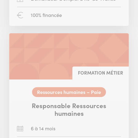
concerné
:
Financement
100% financée
:
FORMATION MÉTIER
Ressources humaines – Paie
Responsable Ressources
humaines
Durée
6 à 14 mois
: