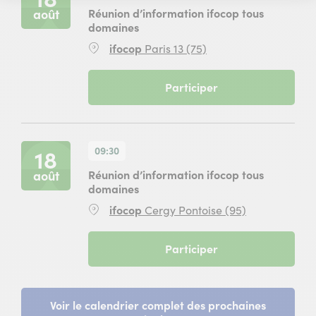
du
août
Réunion d’information ifocop tous
18
domaines
août
Lieu
ifocop
Paris 13 (75)
2026
:
à
9
(
Participer
heures
Réunion
30
d’information
à
ifocop
Rungis
tous
)
09:30
18
domaines
du
août
Réunion d’information ifocop tous
18
domaines
août
Lieu
ifocop
Cergy Pontoise (95)
2026
:
à
9
(
Participer
heures
Réunion
30
d’information
à
ifocop
Paris
tous
Voir le calendrier complet des prochaines
13