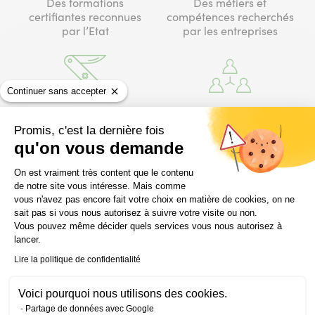
Des formations
Des métiers et
certifiantes reconnues
compétences recherchés
par l’Etat
par les entreprises
Continuer sans accepter
Une mise en application
Un ancrage local
de vos compétences sur
permettant de créer des
Promis, c'est la dernière fois
le terrain qui vous rend
liens avec les entreprises
qu'on vous demande
opérationnel
du secteur
Plateforme de Gestion du Consentem
On est vraiment très content que le contenu
de notre site vous intéresse. Mais comme
vous n'avez pas encore fait votre choix en matière de cookies, on ne
sait pas si vous nous autorisez à suivre votre visite ou non.
Vous pouvez même décider quels services vous nous autorisez à
Envie d’en savoir plus ?
lancer.
Lire la politique de confidentialité
Inscrivez-vous à une réunion
d’information !
Voici pourquoi nous utilisons des cookies.
Partage de données avec Google