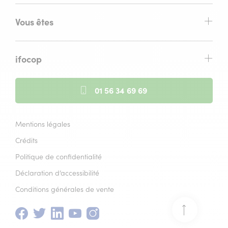
Vous êtes
ifocop
01 56 34 69 69
Mentions légales
Crédits
Politique de confidentialité
Déclaration d’accessibilité
Conditions générales de vente
Facebook
(nouvelle
Twitter
(nouvelle
Linkedin
(nouvelle
Youtube
(nouvelle
Instagram
(nouvelle
Retour