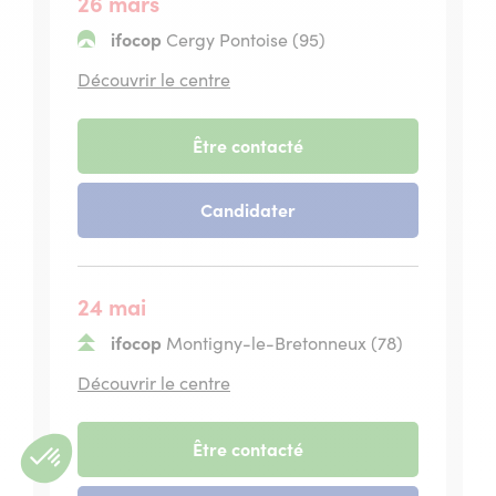
26 mars
2026
ifocop
Cergy Pontoise (95)
situé
Découvrir le centre
à
Cergy
Pontoise
-
Être contacté
session
du
-
Candidater
26
session
mars
du
2027
26
mars
24 mai
2027
ifocop
Montigny-le-Bretonneux (78)
situé
Découvrir le centre
à
Montigny-
le-
-
Être contacté
Bretonneux
session
du