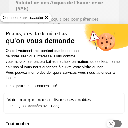
Validation des Acquis de l’Expérience
(VAE)
Continuer sans accepter
Vous avez déjà acquis ces compétences
métier sur le terrain ?
Obtenez cette certification dans le cadre
Promis, c'est la dernière fois
d’une procédure de Validation des Acquis de
qu'on vous demande
l’Expérience (VAE)
En savoir plus sur la VAE
Plateforme de Gestion du Consentem
On est vraiment très content que le contenu
de notre site vous intéresse. Mais comme
vous n'avez pas encore fait votre choix en matière de cookies, on ne
sait pas si vous nous autorisez à suivre votre visite ou non.
Vous pouvez même décider quels services vous nous autorisez à
lancer.
Prérequis & admission
Lire la politique de confidentialité
formation Assistant(e) de
direction
Voici pourquoi nous utilisons des cookies.
Partage de données avec Google
Bagage requis
Niveau 4 validé (niveau bac) ou diplôme /
Tout cocher
certification de niveau équivalent.
Axeptio consent