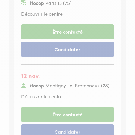
ifocop
Paris 13 (75)
situé
Découvrir le centre
à
Paris
13
-
Être contacté
session
du
-
Candidater
08
session
octobre
du
2026
08
octobre
12 nov.
2026
ifocop
Montigny-le-Bretonneux (78)
situé
Découvrir le centre
à
Montigny-
le-
-
Être contacté
Bretonneux
session
du
-
Candidater
12