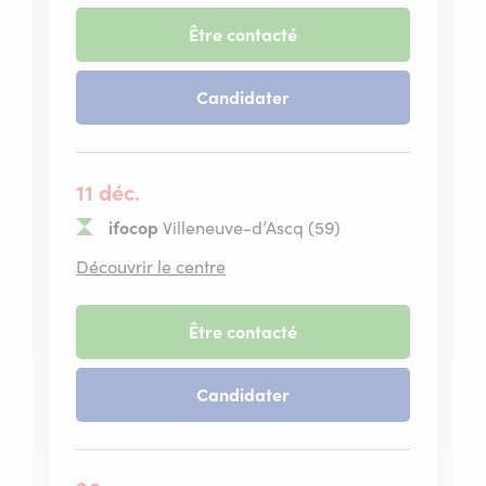
Paris
13
-
Être contacté
session
du
-
Candidater
08
session
décembre
du
2026
08
décembre
11 déc.
2026
ifocop
Villeneuve-d’Ascq (59)
situé
Découvrir le centre
à
Villeneuve-
d’Ascq
-
Être contacté
session
du
-
Candidater
11
session
décembre
du
2026
11
décembre