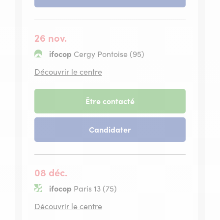
session
novembre
du
2026
12
novembre
26 nov.
2026
ifocop
Cergy Pontoise (95)
situé
Découvrir le centre
à
Cergy
Pontoise
-
Être contacté
session
du
-
Candidater
26
session
novembre
du
2026
26
novembre
08 déc.
2026
ifocop
Paris 13 (75)
situé
Découvrir le centre
à