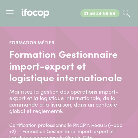
Appelez-nous au
01 56 34 69 69
Rec
Menu
FORMATION MÉTIER
Formation Gestionnaire
import-export et
logistique internationale
Maîtrisez la gestion des opérations import-
export et la logistique internationale, de la
commande à la livraison, dans un contexte
global et réglementé.
Certification professionnelle RNCP Niveau 5 (~bac
+2) — Formation Gestionnaire import-export et
logistique internationale éligible CPF