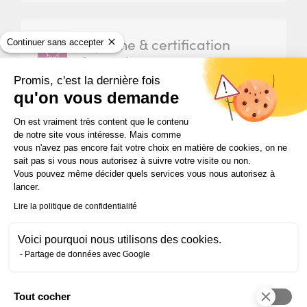
Diplôme & certification
Continuer sans accepter
formation
Promis, c'est la dernière fois
Certification RNCP niveau 5 (~bac+2)
qu'on vous demande
reconnue par l’État
Plateforme de Gestion du Consentem
On est vraiment très content que le contenu
Certification professionnelle Gestionnaire
de notre site vous intéresse. Mais comme
import-export et logistique internationale de
vous n'avez pas encore fait votre choix en matière de cookies, on ne
niveau 5 (~bac+2), délivrée par ifocop,
sait pas si vous nous autorisez à suivre votre visite ou non.
Vous pouvez même décider quels services vous nous autorisez à
enregistrée au Répertoire National des
lancer.
Certifications Professionnelles le 01 avril 2026
sur décision de France Compétences.
Lire la politique de confidentialité
Voici pourquoi nous utilisons des cookies.
Partage de données avec Google
Code RNCP : 42052 – Formacodes® : 35017 –
34287
Tout cocher
Axeptio consent