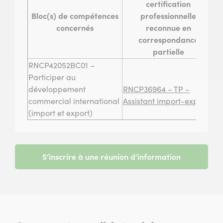
certification
Bloc(s) de compétences
professionnelle
concernés
reconnue en
correspondance
partielle
RNCP42052BC01 –
R
Participer au
fo
développement
RNCP36964 – TP –
d
commercial international
Assistant import-export
en
(import et export)
S’inscrire à une réunion d’information