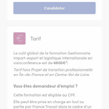
du
-
Candidater
11
session
mai
du
2027
11
mai
2027
Tarif
Le coût global de la formation Gestionnaire
import-export et logistique internationale en
visioconférence est de
6800€*.
Tarif hors Projet de transition professionnelle
en Île-de-France et en Centre-Val de Loire.
Vous êtes demandeur d’emploi ?
Cette formation est éligible au CPF.
Elle peut être prise en charge en tout ou
partie par France Travail dans le cadre d’un