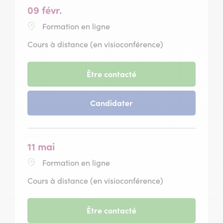
décembre
09 févr.
2026
Formation en ligne
Cours à distance (en visioconférence)
-
Être contacté
session
du
-
Candidater
09
session
février
du
2027
09
février
11 mai
2027
Formation en ligne
Cours à distance (en visioconférence)
-
Être contacté
session