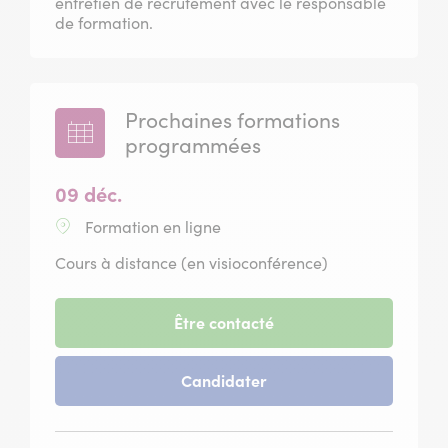
entretien de recrutement avec le responsable
de formation.
Prochaines formations
programmées
09 déc.
Formation en ligne
Cours à distance (en visioconférence)
-
Être contacté
session
du
-
Candidater
09
session
décembre
du
2026
09