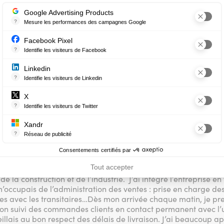
aisir d’apprendre !
Google Advertising Products
?
Mesure les performances des campagnes Google
Ce service permet aux annonceurs d'acheter des annonces ou des ban
tu trouvé ta mission pratiqu
Facebook Pixel
?
Identifie les visiteurs de Facebook
Permet de suivre les actions du visiteur sur le site web, et de voir s'
Linkedin
?
Identifie les visiteurs de Linkedin
un job dating. J’ai eu beaucoup de chance, la société SIKA Fr
Permet de suivre les actions du visiteur sur le site web, et de voir s'
X
fin de recruter un apprenant AIEX, et ce fut moi l’heureuse él
?
entretien, et puis en fait, non !
Identifie les visiteurs de Twitter
Permet de suivre les actions du visiteur sur le site web, et de voir s'
Xandr
?
Réseau de publicité
ent tes missions durant ton st
Xandr exploite une plateforme en ligne, Community, pour l'achat et l
Consentements certifiés par
Tout accepter
aise du groupe SIKA, est un fabricant entres autres, de colles e
 la construction et de l’industrie. J’ai intégré l’entreprise en
’occupais de l’administration des ventes : prise en charge de
ges avec les transitaires…Dès mon arrivée chaque matin, je p
bon suivi des commandes clients en contact permanent avec l’usi
eillais au bon respect des délais de livraison. J’ai beaucoup ap