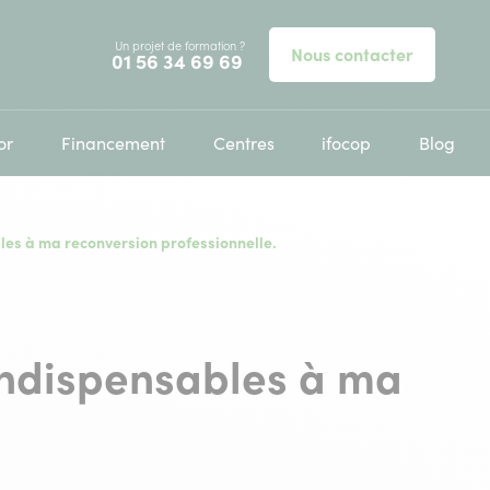
Un projet de formation ?
Nous contacter
Appelez-nous au
01 56 34 69 69
or
Financement
Centres
ifocop
Blog
les à ma reconversion professionnelle.
indispensables à ma