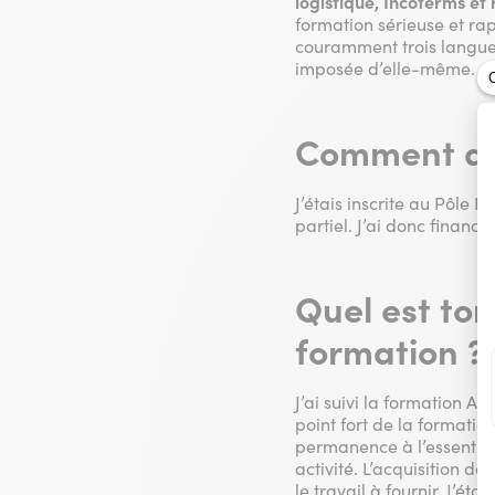
logistique, Incoterms et 
formation sérieuse et ra
couramment trois langues.
imposée d’elle-même.
Comment as-
J’étais inscrite au Pôle 
partiel. J’ai donc financ
Quel est ton
formation ?
J’ai suivi la formation A
point fort de la formatio
permanence à l’essentiel, 
activité. L’acquisition d
le travail à fournir. J’é