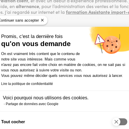
relation client
, et avec un début d’expérience professionnelle.
pide, en
alternance
, pour l’administration des ventes et la fonc
 J’ai regardé sur internet et la
formation Assistante import-e
Continuer sans accepter
Promis, c'est la dernière fois
tu financé ta formation ?
qu'on vous demande
Plateforme de Gestion du Consentemen
Emploi mais je n’avais pas de droits suffisants pour obtenir u
On est vraiment très content que le contenu de
é 100 % de ma formation.
notre site vous intéresse. Mais comme vous
n'avez pas encore fait votre choix en matière de cookies, on ne sait pas si
vous nous autorisez à suivre votre visite ou non.
Vous pouvez même décider quels services vous nous autorisez à lancer.
 avis sur la partie théorique d
Lire la politique de confidentialité
Voici pourquoi nous utilisons des cookies.
ssistante import-export dans le centre IFOCOP de Rungis. Tout s
Partage de données avec Google
n, c’est précisément que la théorie est très axée sur pratique 
c’est concret, les exercices et calculs travaillés sont réels com
es connaissances s’est donc faite sans difficulté, je ne me suis
Tout cocher
tais à ma place, dans un groupe plutôt motivé et sympathique. L
Axeptio consent