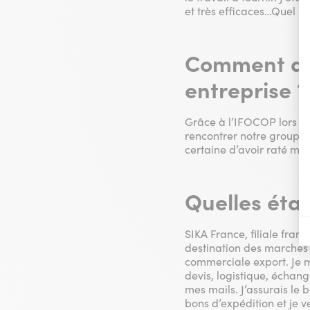
et très efficaces…Quel pl
Comment as-
entreprise ?
Grâce à l’IFOCOP lors d’
rencontrer notre groupe a
certaine d’avoir raté mon 
Quelles étai
SIKA France, filiale franç
destination des marchés de
commerciale export. Je m
devis, logistique, échan
mes mails. J’assurais le 
bons d’expédition et je v