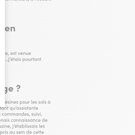
nières, qui seront affichées sur les pages de Google.
e en
il y a des conversions.
ance, est venue
il y a des conversions.
ue…J’étais pourtant
il y a des conversions.
age ?
a vente de publicité numérique centrée sur le consommateur.
t résines pour les sols à
 tant qu’assistante
s commandes, suivi,
renais connaissance de
ne, j’établissais les
pris au sein de cette