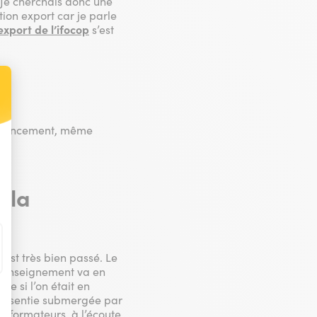
 Je cherchais donc une
tion export car je parle
xport de l’ifocop
s’est
t : Personnalisez vos Options
n financement, même
e la
’est très bien passé. Le
! L’enseignement va en
me si l’on était en
 pas sentie submergée par
es formateurs, à l’écoute