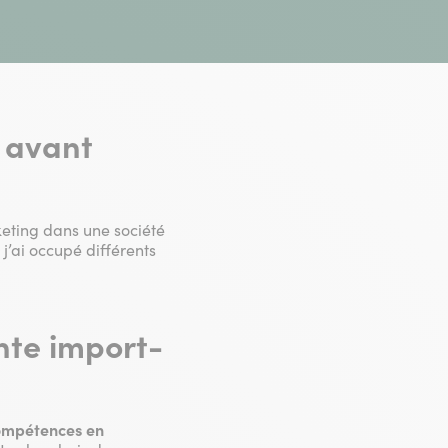
s avant
keting dans une société
j’ai occupé différents
nte import-
ompétences en