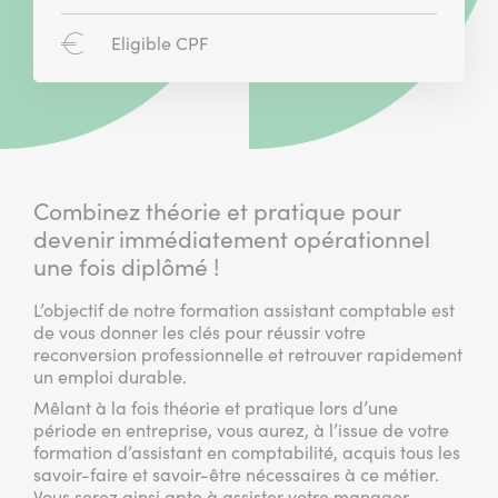
concerné
:
Compte
Eligible CPF
personnel
de
formation
:
Combinez théorie et pratique pour
devenir immédiatement opérationnel
une fois diplômé !
L’objectif de notre formation assistant comptable est
de vous donner les clés pour réussir votre
reconversion professionnelle et retrouver rapidement
un emploi durable.
Mêlant à la fois théorie et pratique lors d’une
période en entreprise, vous aurez, à l’issue de votre
formation d’assistant en comptabilité, acquis tous les
savoir-faire et savoir-être nécessaires à ce métier.
Vous serez ainsi apte à assister votre manager