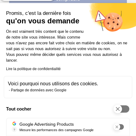
Promis, c'est la dernière fois
qu'on vous demande
Plateforme de Gestion du Consentem
On est vraiment très content que le contenu
de notre site vous intéresse. Mais comme
Envie d'en savoir plus ?
vous n'avez pas encore fait votre choix en matière de cookies, on ne
Inscrivez-vous à une réunion
sait pas si vous nous autorisez à suivre votre visite ou non.
Vous pouvez même décider quels services vous nous autorisez à
d’information !
lancer.
Lire la politique de confidentialité
Vous avez des questions et souhaitez être conseillé(e)
sur notre formation assistant(e) comptable ?
Voici pourquoi nous utilisons des cookies.
Inscrivez-vous à l’une de nos prochaines réunions
Partage de données avec Google
d’information, gratuite et sans engagement.
Tout cocher
Filtrer
Axeptio consent
la
liste
Google Advertising Products
des
?
Mesure les performances des campagnes Google
11:00
réunions
Ce service permet aux annonceurs d'acheter des annonces ou des 