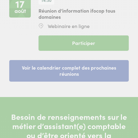
14:30
17
domaines
du
août
Réunion d’information ifocop tous
13
domaines
août
Lieu
Webinaire en ligne
2026
:
à
14
(
Participer
heures
Réunion
30
d’information
en
ifocop
ligne
tous
Voir le calendrier complet des prochaines
)
domaines
réunions
du
17
août
2026
à
14
Besoin de renseignements sur le
heures
30
métier d’assistant(e) comptable
en
ou d’être orienté vers la
ligne