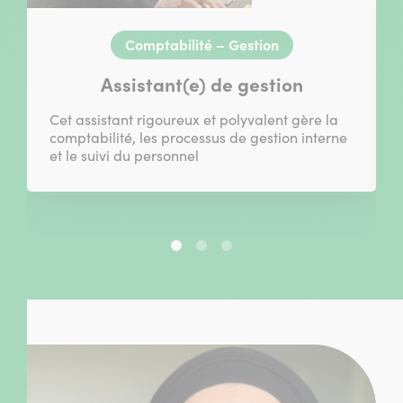
Comptabilité – Gestion
Assistant(e) de gestion
Cet assistant rigoureux et polyvalent gère la
comptabilité, les processus de gestion interne
et le suivi du personnel
Slide
Slide
Slide
1
2
3
sur
sur
sur
3
3
3