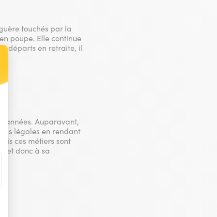
 guère touchés par la
en poupe. Elle continue
x départs en retraite, il
t : Personnalisez vos Options
res années. Auparavant,
tions légales en rendant
 mais ces métiers sont
se et donc à sa