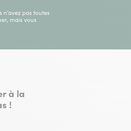
us n’avez pas toutes
mer, mais vous
r à la
s !