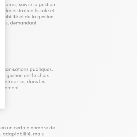
ncaires, suivre la gestion
’administration fiscale et
ptabilité et de la gestion
nières, qui seront affichées sur les pages de Google.
prises, demandant
il y a des conversions.
il y a des conversions.
organisations publiques,
il y a des conversions.
a-gestion ont le choix
 entreprise, dans les
rutement.
a vente de publicité numérique centrée sur le consommateur.
dien un certain nombre de
é, adaptabilité, mais