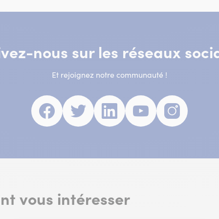
ivez-nous sur les réseaux soci
Et rejoignez notre communauté !
Facebook
(nouvelle
Twitter
(nouvelle
Linkedin
(nouvelle
Youtube
(nouvelle
Insta
(nouve
fenêtre)
fenêtre)
fenêtre)
fenêtre)
fenêtr
ent vous intéresser