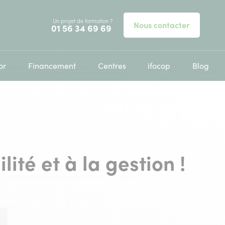
Un projet de formation ?
Nous contacter
Appelez-nous au
01 56 34 69 69
or
Financement
Centres
ifocop
Blog
ité et à la gestion !