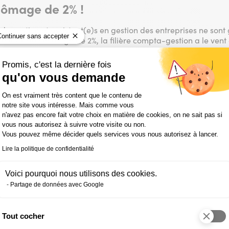
hômage de 2% !
de gestion et assistant(e)s en gestion des entreprises ne sont
Continuer sans accepter
n taux de chômage de 2%, la filière compta-gestion a le vent 
ions sont favorables pour les années à venir : face aux nombreu
ons !
Promis, c'est la dernière fois
qu'on vous demande
Plateforme de Gestion du Consentemen
On est vraiment très content que le contenu de
métiers étendu !
notre site vous intéresse. Mais comme vous
n'avez pas encore fait votre choix en matière de cookies, on ne sait pas si
vous nous autorisez à suivre votre visite ou non.
bilité et de la gestion se sont démultipliés durant ces derniè
Vous pouvez même décider quels services vous nous autorisez à lancer.
ur une question de légalité : il fallait se conformer aux obliga
iffres de l’entreprise. Aujourd’hui, l’obligation légale persiste,
Lire la politique de confidentialité
 indispensables à la lisibilité, au fonctionnement de l’entrepri
Voici pourquoi nous utilisons des cookies.
Partage de données avec Google
 au contenu diversifié…
Tout cocher
Axeptio consent