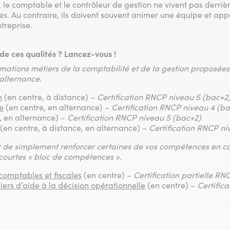
t, le comptable et le contrôleur de gestion ne vivent pas derriè
es. Au contraire, ils doivent souvent animer une équipe et appo
ntreprise.
de ces qualités ? Lancez-vous !
mations métiers de la comptabilité et de la gestion proposées 
 alternance.
n
(en centre, à distance) –
Certification RNCP niveau 5 (bac+2
e
(en centre, en alternance) –
Certification RNCP niveau 4 (ba
, en alternance) –
Certification RNCP niveau 5 (bac+2)
(en centre, à distance, en alternance) –
Certification RNCP n
r de simplement renforcer certaines de vos compétences en co
 courtes « bloc de compétences ».
 comptables et fiscales
(en centre) –
Certification partielle RN
ciers d’aide à la décision opérationnelle
(en centre) –
Certific