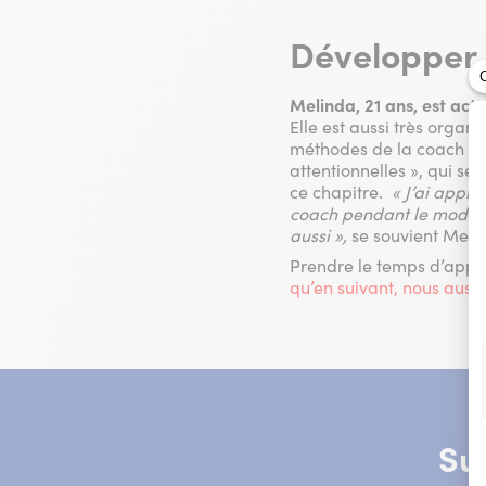
Développer 
Melinda, 21 ans, est ac
Elle est aussi très orga
méthodes de la coach pou
attentionnelles », qui se
ce chapitre.
« J’ai appr
coach pendant le module 
aussi »,
se souvient Meli
Prendre le temps d’appr
qu’en suivant, nous auss
Su