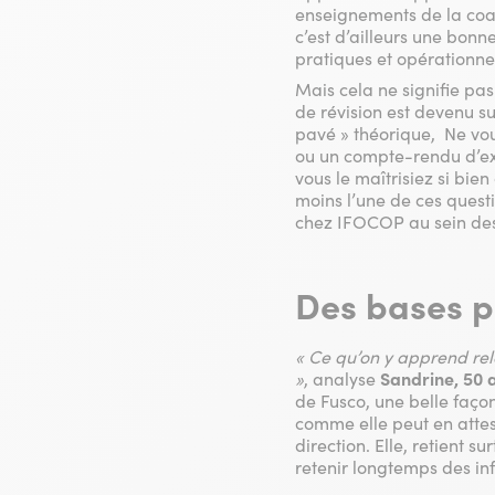
enseignements de la coa
c’est d’ailleurs une bon
pratiques et opérationnell
Mais cela ne signifie pa
de révision est devenu su
pavé » théorique, Ne vou
ou un compte-rendu d’ex
vous le maîtrisiez si bie
moins l’une de ces quest
chez IFOCOP au sein des
Des bases p
« Ce qu’on y apprend rel
»
, analyse
Sandrine, 50 
de Fusco, une belle faço
comme elle peut en attes
direction. Elle, retient 
retenir longtemps des in