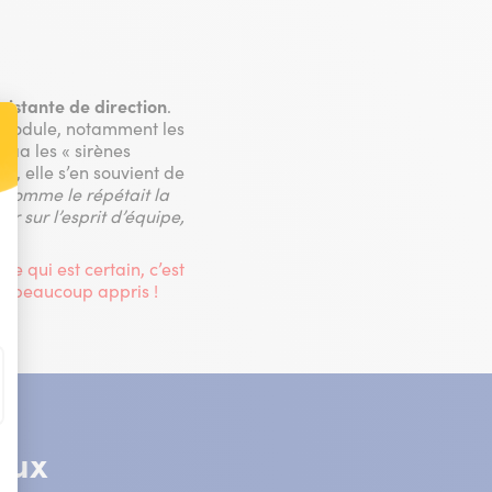
istante de direction
.
e module, notamment les
aaa les « sirènes
…, elle s’en souvient de
 Comme le répétait la
t : Personnalisez vos Options
 sur l’esprit d’équipe,
?
Ce qui est certain, c’est
si beaucoup appris !
aux