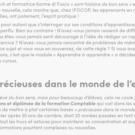
ch et formatrice Karine di Fusco
« sont histoire de bon sens »
e
ne nouvelle, cela montre que, chez IFOCOP, les apprenants en
es, ont justement, l’esprit pratique !
s pour autant que s’interroger sur ses conditions d’apprentiss
perflu. Bien au contraire ! N’avez-vous jamais ressenti de diffi
s êtes-vous jamais senti découragé à l’idée de rédiger un ra
ercice ? N’avez-vous jamais rencontré de problèmes de mémoi
n ce sujet et vous vous en souveniez, de cette règle ? Si vous 
ions, c’est que le module « Apprendre à apprendre » a décid
 cursus.
récieuses dans le monde de l’
ève du bon sens, mais pour beaucoup d’élèves, cela ne coule
ans et diplômée de la formation Comptable
qui voit dans les
n de mettre à plat certaines bases
« précieuses dans le monde 
ter après 30 ans de carrière, dont 20 années passées en tant 
surtout les trucs et astuces pour maintenir sa concentration et 
formations pourtant complexes ou nouvelles.