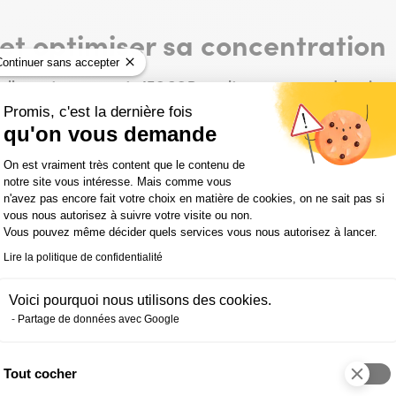
et optimiser sa concentration
Continuer sans accepter
tuellement apprenante IFOCOP en alternance pour devenir ass
nisée, mais ne boude pas pour autant les apprentissages de c
Promis, c'est la dernière fois
r optimiser sa concentration… et dire NON à la tentation. Ha
qu'on vous demande
 matérialisent sous la forme d’un smartphone, d’une notification
is à consacrer du temps pour moi et du temps pour apprendre.
Plateforme de Gestion du Consentemen
On est vraiment très content que le contenu de
: il est important de prendre le temps d’apprendre, de compter
notre site vous intéresse. Mais comme vous
nda.
n'avez pas encore fait votre choix en matière de cookies, on ne sait pas si
endre « d’apprendre à apprendre », pourrait-on même dire 
vous nous autorisez à suivre votre visite ou non.
Vous pouvez même décider quels services vous nous autorisez à lancer.
i, ces modules, dont vous retrouverez la synthèse
ici
… on a aus
Lire la politique de confidentialité
Voici pourquoi nous utilisons des cookies.
Partage de données avec Google
ivez-nous sur les réseaux soci
Tout cocher
Axeptio consent