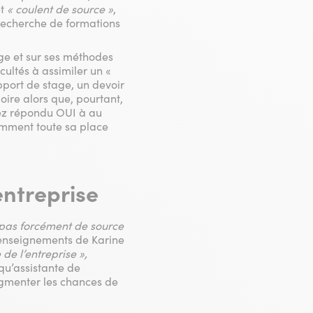
t
« coulent de source »
,
 recherche de formations
age et sur ses méthodes
cultés à assimiler un «
pport de stage, un devoir
re alors que, pourtant,
avez répondu OUI à au
emment toute sa place
entreprise
 pas forcément de source
 enseignements de Karine
de l’entreprise »,
qu’assistante de
augmenter les chances de