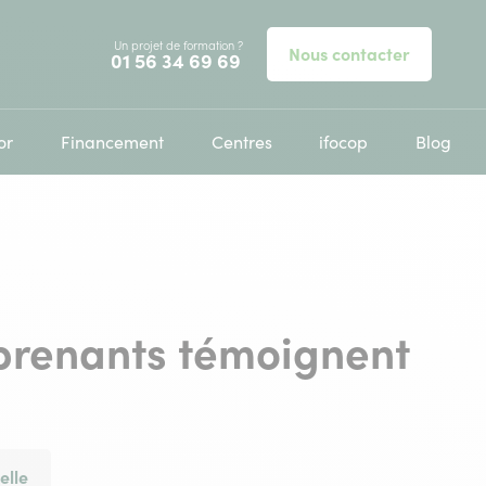
Un projet de formation ?
Nous contacter
Appelez-nous au
01 56 34 69 69
or
Financement
Centres
ifocop
Blog
prenants témoignent
elle