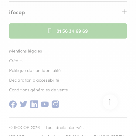
ifocop
01 56 34 69 69
Mentions légales
Crédits
Politique de confidentialité
Déclaration d’accessibilité
Conditions générales de vente
Facebook
(nouvelle
Twitter
(nouvelle
Linkedin
(nouvelle
Youtube
(nouvelle
Instagram
(nouvelle
Retour
fenêtre)
fenêtre)
fenêtre)
fenêtre)
fenêtre)
en
© IFOCOP 2026 — Tous droits réservés