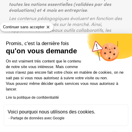
toutes les notions essentielles (validées par des
évaluations) et 4 mois en entreprise
.
Les contenus pédagogiques évoluent en fonction des
changements observés sur le marché. Ainsi,
Continuer sans accepter
l’apparition de nouveaux outils collaboratifs, les
exigences en bureautique et en linguistique, les
impératifs du savoir-être et l’apparition de nouvelles
Promis, c'est la dernière fois
spécialisations métiers ont fait évoluer les
qu'on vous demande
programmes pédagogiques.
Plateforme de Gestion du Consentem
Découvrez les formations en
Assistanat /
On est vraiment très content que le contenu
de notre site vous intéresse. Mais comme
Secrétariat
dispensées par l’IFOCOP :
vous n'avez pas encore fait votre choix en matière de cookies, on ne
sait pas si vous nous autorisez à suivre votre visite ou non.
Vous pouvez même décider quels services vous nous autorisez à
lancer.
Lire la politique de confidentialité
Voici pourquoi nous utilisons des cookies.
Partage de données avec Google