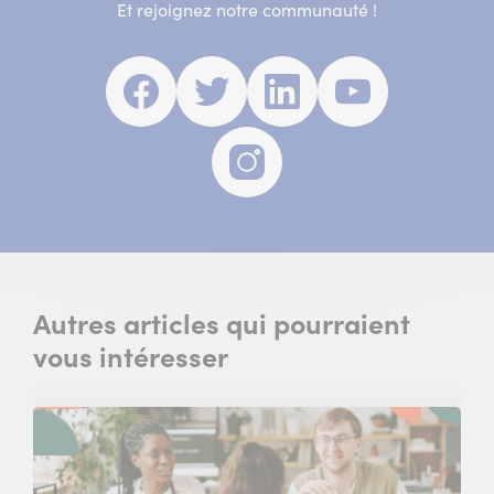
Et rejoignez notre communauté !
Facebook
(nouvelle
Twitter
(nouvelle
Linkedin
(nouvelle
Youtube
(nouvell
fenêtre)
fenêtre)
fenêtre)
fenêtre)
Instagram
(nouvelle
fenêtre)
Autres articles qui pourraient
vous intéresser