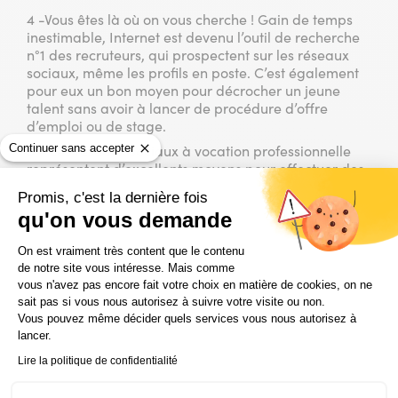
4 -Vous êtes là où on vous cherche ! Gain de temps
inestimable, Internet est devenu l’outil de recherche
n°1 des recruteurs, qui prospectent sur les réseaux
sociaux, même les profils en poste. C’est également
pour eux un bon moyen pour décrocher un jeune
talent sans avoir à lancer de procédure d’offre
d’emploi ou de stage.
Continuer sans accepter
5 – Les réseaux sociaux à vocation professionnelle
représentent d’excellents moyens pour effectuer des
relances. Moins agressifs que l’envoi répété d’e-
Promis, c'est la dernière fois
mailings, ils permettent un contact plus franc et plus
qu'on vous demande
direct.
Plateforme de Gestion du Consentem
Vous souhaitez vous former aux bonnes pratiques
On est vraiment très content que le contenu
sur les réseaux sociaux et monter en compétences
de notre site vous intéresse. Mais comme
en matière de stratégie social media ?
vous n'avez pas encore fait votre choix en matière de cookies, on ne
sait pas si vous nous autorisez à suivre votre visite ou non.
Vous pouvez même décider quels services vous nous autorisez à
Découvrez notre formation de
lancer.
Community manager…
Lire la politique de confidentialité