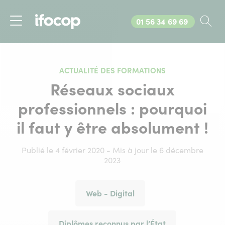
Appelez-nous au
01 56 34 69 69
Rec
Menu
ACTUALITÉ DES FORMATIONS
Réseaux sociaux
professionnels : pourquoi
il faut y être absolument !
Publié le 4 février 2020 - Mis à jour le 6 décembre
2023
Web - Digital
Diplômes reconnus par l’État