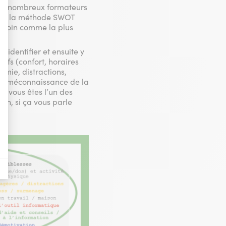
e de nombreux formateurs
’est la méthode SWOT
e loin comme la plus
nières, qui seront affichées sur les pages de Google.
s identifier et ensuite y
il y a des conversions.
fs (confort, horaires
omie, distractions,
ial, méconnaissance de la
il y a des conversions.
ue vous êtes l’un des
on, si ça vous parle
il y a des conversions.
a vente de publicité numérique centrée sur le consommateur.