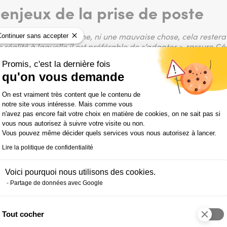
enjeux de la prise de poste
era jamais ni une bonne, ni une mauvaise chose, cela restera t
Continuer sans accepter
réalité à laquelle il est préférable de s’adapter »,
rassure Cé
r
ce moment parfois stressant
que représente la prise de pos
Promis, c'est la dernière fois
inédit du Covid-19 et la « découverte » du travail à distance d
qu'on vous demande
’un nouveau collaborateur une épreuve du feu ? Absolument pa
, listant, dans l’ordre, la découverte de son nouveau cadre de
Plateforme de Gestion du Consentemen
On est vraiment très content que le contenu de
ure d’entreprise, les diverses phases d’intégration, la maîtrise
notre site vous intéresse. Mais comme vous
uation simple : autonomie + efficacité + bien-être = satisfact
n'avez pas encore fait votre choix en matière de cookies, on ne sait pas si
 l’autonomie. La formation conduit à l’efficacité. Le manageme
vous nous autorisez à suivre votre visite ou non.
n sentiment de satisfaction mutuel »,
résume Cécile Feron. Mais 
Vous pouvez même décider quels services vous nous autorisez à lancer.
teurs zélés ou aux utopistes : les trois premiers mois sont dét
saire à tout individu, quel qu’il soit, pour avoir les idées clai
Lire la politique de confidentialité
surer les premiers résultats durables des actions réalisées », p
ussir sa prise de poste », de Michael Watkins
Voici pourquoi nous utilisons des cookies.
Partage de données avec Google
es risques et opportunités
Tout cocher
Axeptio consent