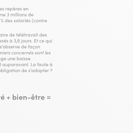
ues repères en
ne 3 millions de
1% des salariés (contre
ire de télétravail des
és à 3,6 jours. Et ce qui
é s’observe de façon
miers concernés sont les
age une baisse
10 auparavant. La faute à
bligation de s’adapter ?
é + bien-être =