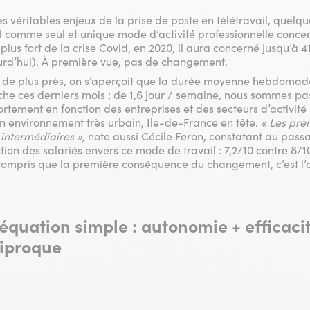
 véritables enjeux de la prise de poste en télétravail, quelq
l comme seul et unique mode d’activité professionnelle concer
lus fort de la crise Covid, en 2020, il aura concerné jusqu’à 4
rd’hui). À première vue, pas de changement.
 de plus près, on s’aperçoit que la durée moyenne hebdomada
he ces derniers mois : de 1,6 jour / semaine, nous sommes pass
fortement en fonction des entreprises et des secteurs d’activit
en environnement très urbain, Ile-de-France en tête.
« Les pre
 intermédiaires »,
note aussi Cécile Feron, constatant au pass
tion des salariés envers ce mode de travail : 7,2/10 contre 8/
compris que la première conséquence du changement, c’est l’o
équation simple :
autonomie + efficacit
ciproque