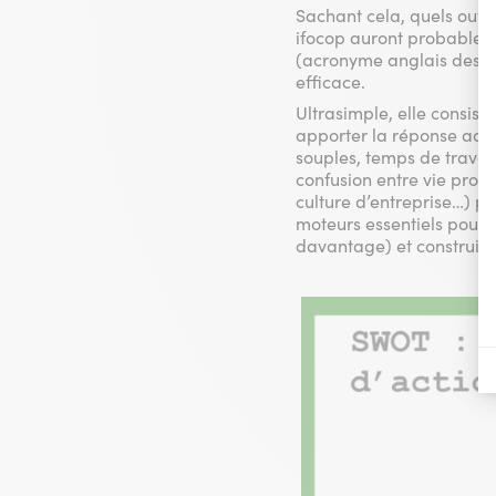
Sachant cela, quels outi
ifocop auront probableme
(acronyme anglais des mo
efficace.
Ultrasimple, elle consiste
apporter la réponse adap
souples, temps de travail
confusion entre vie pro 
culture d’entreprise…) pu
moteurs essentiels pour 
davantage) et construise