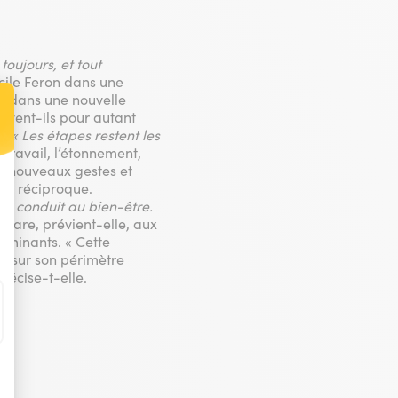
oujours, et tout
cile Feron dans une
te dans une nouvelle
oivent-ils pour autant
s.
« Les étapes restent les
 travail, l’étonnement,
t : Personnalisez vos Options
 de nouveaux gestes et
ion réciproque.
nt conduit au bien-être.
gare, prévient-elle, aux
erminants. « Cette
res sur son périmètre
récise-t-elle.