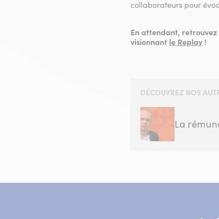
collaborateurs pour évoq
En attendant, retrouvez 
visionnant
le Replay
!
DÉCOUVREZ NOS AUTR
La rémuné