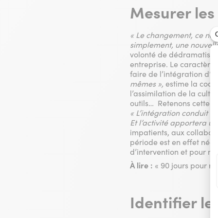
Mesurer les 
« Le changement, ce ne s
simplement, une nouvelle 
volonté de dédramatise
entreprise. Le caractère 
faire de l’intégration d
mêmes »,
estime la coach
l’assimilation de la cult
outils… Retenons cette éq
« L’intégration conduit à
Et l’activité apportera u
impatients, aux collabora
période est en effet néces
d’intervention et pour me
À lire :
« 90 jours pour ré
Identifier l