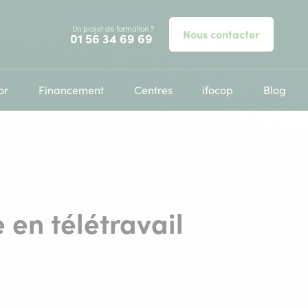
Un projet de formation ?
Nous contacter
Appelez-nous au
01 56 34 69 69
or
Financement
Centres
ifocop
Blog
 en télétravail