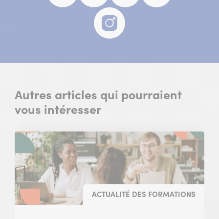
fenêtre)
fenêtre)
fenêtre)
fenêtre)
Instagram
(nouvelle
fenêtre)
Autres articles qui pourraient
vous intéresser
ACTUALITÉ DES FORMATIONS