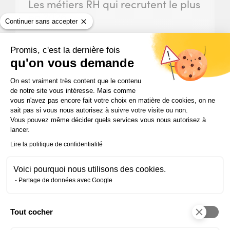
Les métiers RH qui recrutent le plus
en 2026
Continuer sans accepter
Découvrez les métiers RH les plus porteurs en
2026 : paie, assistanat RH, recrutement,
Promis, c'est la dernière fois
responsable RH, et les compétences à
qu'on vous demande
développer pour s’orienter.
Plateforme de Gestion du Consentem
On est vraiment très content que le contenu
de notre site vous intéresse. Mais comme
vous n'avez pas encore fait votre choix en matière de cookies, on ne
sait pas si vous nous autorisez à suivre votre visite ou non.
Slide
Slide
Slide
Vous pouvez même décider quels services vous nous autorisez à
1
2
3
lancer.
sur
sur
sur
3
3
3
Lire la politique de confidentialité
Restons en contact !
Voici pourquoi nous utilisons des cookies.
Partage de données avec Google
Recevez toutes les infos sur nos nouvelles formations
professionnelles, nos temps forts, et nos événements
Tout cocher
directement dans votre boîte mail.
Axeptio consent