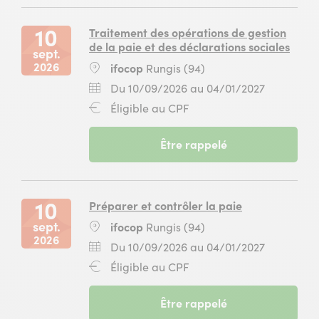
(94)
2026
ifocop
10
au
Rungis
septembre
14
10
Traitement des opérations de gestion
(94)
2026
mai
de la paie et des déclarations sociales
sept.
au
2027
2026
Lieu
ifocop
Rungis (94)
14
pour
:
mai
la
Dates
Du
Du 10/09/2026 au 04/01/2027
2027
formation
:
10
Financement
Éligible au CPF
pour
Gestionnaire
septembr
:
la
de
2026
formation
paie
-
Être rappelé
au
Gestionnaire
à
session
04
de
ifocop
du
janvier
paie
Rungis
10
2027
à
(94)
septembre
10
Préparer et contrôler la paie
ifocop
2026
sept.
Lieu
ifocop
Rungis (94)
Rungis
au
2026
:
(94)
04
Dates
Du
Du 10/09/2026 au 04/01/2027
janvier
:
10
Financement
Éligible au CPF
2027
septembr
:
pour
2026
la
-
Être rappelé
au
formation
session
04