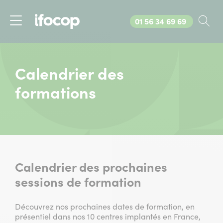
Appelez-nous au
01 56 34 69 69
Rec
Menu
Calendrier des
formations
Calendrier des prochaines
sessions de formation
Découvrez nos prochaines dates de formation, en
présentiel dans nos 10 centres implantés en France,