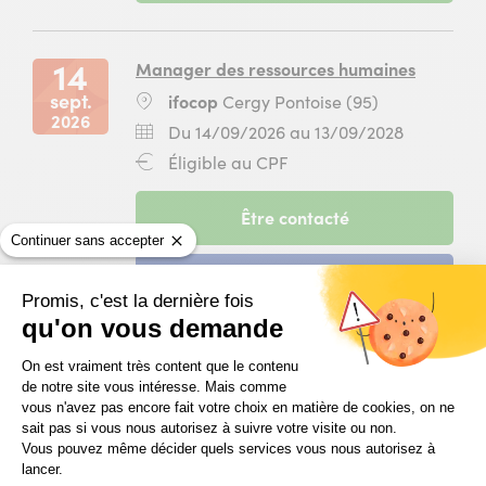
Traitement
du
janvier
des
10
2027
opérations
septembre
14
Manager des ressources humaines
de
2026
sept.
Lieu
ifocop
Cergy Pontoise (95)
gestion
au
2026
:
de
04
Dates
Du
Du 14/09/2026 au 13/09/2028
la
janvier
:
14
Financement
Éligible au CPF
paie
2027
septembr
:
et
pour
2026
des
la
-
Être contacté
au
déclarations
formation
session
13
Continuer sans accepter
sociales
Préparer
du
septembr
à
et
-
Candidater
14
2028
ifocop
contrôler
session
Promis, c'est la dernière fois
septembre
Rungis
la
du
qu'on vous demande
2026
(94)
paie
14
au
Plateforme de Gestion du Consentem
à
septembre
13
On est vraiment très content que le contenu
15
Comptable
ifocop
2026
de notre site vous intéresse. Mais comme
septembre
sept.
Lieu
ifocop
Paris 13 (75)
Rungis
au
vous n'avez pas encore fait votre choix en matière de cookies, on ne
2028
2026
:
(94)
sait pas si vous nous autorisez à suivre votre visite ou non.
13
pour
Dates
Du
Du 15/09/2026 au 20/05/2027
Vous pouvez même décider quels services vous nous autorisez à
septembre
la
:
15
Financement
Éligible au CPF
lancer.
2028
formation
septembr