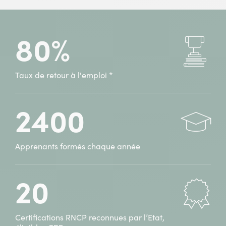
Assistant(e)
à
Ressources
ifocop
humaines
Villeneuve-
80%
à
d’Ascq
ifocop
(59)
Villeneuve-
d’Ascq
Taux de retour à l'emploi *
(59)
2400
Apprenants formés chaque année
20
Certifications RNCP reconnues par l’Etat,