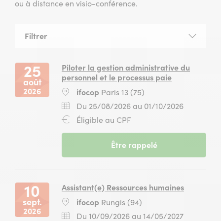
ou à distance en visio-conférence.
Filtrer
la
liste
des
25
Piloter la gestion administrative du
sessions
personnel et le processus paie
août
2026
Lieu
ifocop
Paris 13 (75)
:
Dates
Du
Du 25/08/2026 au 01/10/2026
:
25
Financement
Éligible au CPF
août
:
2026
-
Être rappelé
au
session
01
du
octobre
25
2026
août
10
Assistant(e) Ressources humaines
2026
sept.
Lieu
ifocop
Rungis (94)
au
2026
:
01
Dates
Du
Du 10/09/2026 au 14/05/2027