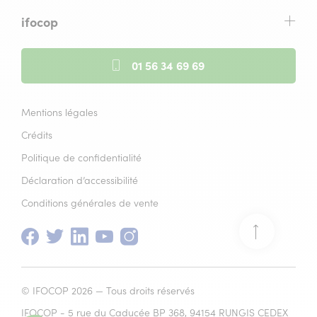
ifocop
01 56 34 69 69
Mentions légales
Crédits
Politique de confidentialité
Déclaration d’accessibilité
Conditions générales de vente
Facebook
(nouvelle
Twitter
(nouvelle
Linkedin
(nouvelle
Youtube
(nouvelle
Instagram
(nouvelle
Retour
fenêtre)
fenêtre)
fenêtre)
fenêtre)
fenêtre)
en
© IFOCOP 2026 — Tous droits réservés
haut
IFOCOP - 5 rue du Caducée BP 368, 94154 RUNGIS CEDEX