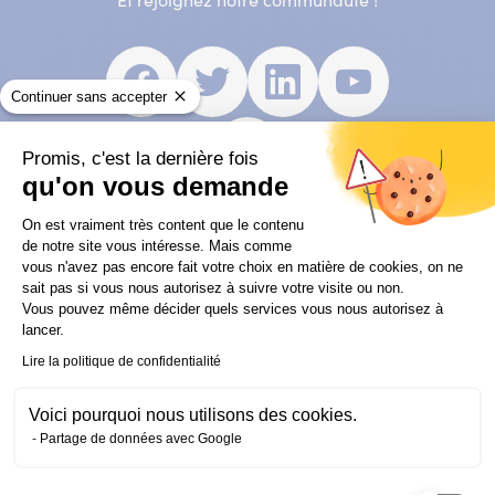
Et rejoignez notre communauté !
Facebook
(nouvelle
Twitter
(nouvelle
Linkedin
(nouvelle
Youtube
(nouvell
Continuer sans accepter
fenêtre)
fenêtre)
fenêtre)
fenêtre)
Instagram
(nouvelle
Promis, c'est la dernière fois
fenêtre)
qu'on vous demande
Plateforme de Gestion du Consentem
On est vraiment très content que le contenu
de notre site vous intéresse. Mais comme
vous n'avez pas encore fait votre choix en matière de cookies, on ne
sait pas si vous nous autorisez à suivre votre visite ou non.
Autres articles qui pourraient
Vous pouvez même décider quels services vous nous autorisez à
lancer.
vous intéresser
Lire la politique de confidentialité
Voici pourquoi nous utilisons des cookies.
Partage de données avec Google