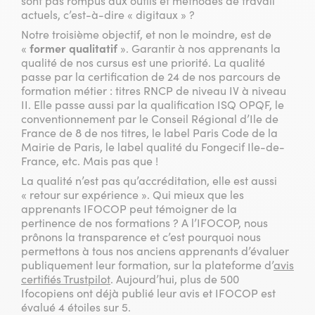
sont pas rompus aux outils et méthodes de travail
actuels, c’est-à-dire « digitaux » ?
Notre troisième objectif, et non le moindre, est de
«
former qualitatif
». Garantir à nos apprenants la
qualité de nos cursus est une priorité. La qualité
passe par la certification de 24 de nos parcours de
formation métier : titres RNCP de niveau IV à niveau
II. Elle passe aussi par la qualification ISQ OPQF, le
conventionnement par le Conseil Régional d’Ile de
France de 8 de nos titres, le label Paris Code de la
Mairie de Paris, le label qualité du Fongecif Ile-de-
France, etc. Mais pas que !
La qualité n’est pas qu’accréditation, elle est aussi
« retour sur expérience ». Qui mieux que les
apprenants IFOCOP peut témoigner de la
pertinence de nos formations ? A l’IFOCOP, nous
prônons la transparence et c’est pourquoi nous
permettons à tous nos anciens apprenants d’évaluer
publiquement leur formation, sur la plateforme d’
avis
certifiés Trustpilot
. Aujourd’hui, plus de 500
Ifocopiens ont déjà publié leur avis et IFOCOP est
évalué 4 étoiles sur 5.