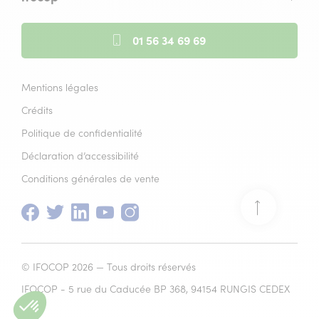
01 56 34 69 69
Mentions légales
Crédits
Politique de confidentialité
Déclaration d’accessibilité
Conditions générales de vente
Facebook
(nouvelle
Twitter
(nouvelle
Linkedin
(nouvelle
Youtube
(nouvelle
Instagram
(nouvelle
Retour
fenêtre)
fenêtre)
fenêtre)
fenêtre)
fenêtre)
en
© IFOCOP 2026 — Tous droits réservés
haut
IFOCOP - 5 rue du Caducée BP 368, 94154 RUNGIS CEDEX