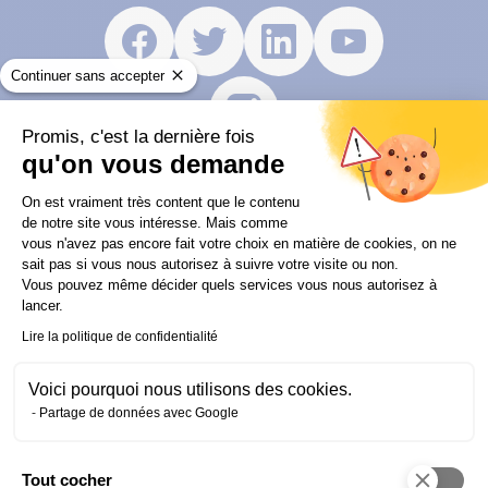
Facebook
(nouvelle
Twitter
(nouvelle
Linkedin
(nouvelle
Youtube
(nouvell
fenêtre)
fenêtre)
fenêtre)
fenêtre)
Continuer sans accepter
Instagram
(nouvelle
fenêtre)
Promis, c'est la dernière fois
qu'on vous demande
Plateforme de Gestion du Consentem
On est vraiment très content que le contenu
de notre site vous intéresse. Mais comme
vous n'avez pas encore fait votre choix en matière de cookies, on ne
Autres articles qui pourraient
sait pas si vous nous autorisez à suivre votre visite ou non.
Vous pouvez même décider quels services vous nous autorisez à
vous intéresser
lancer.
Lire la politique de confidentialité
Voici pourquoi nous utilisons des cookies.
Partage de données avec Google
Tout cocher