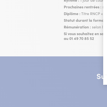
Rythme :
1 jour de cours
Prochaines rentrées :
se
Diplôme :
Titre RNCP « 
Statut durant la format
Rémunération :
selon l’â
Si vous souhaitez en sav
au 01 49 70 85 52
Su