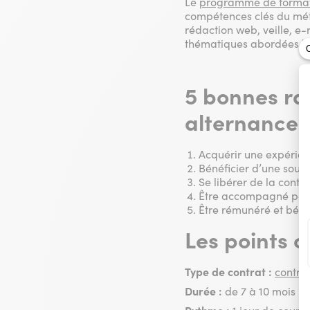
Le
programme de forma
compétences clés du méti
rédaction web, veille, e-
thématiques abordées lor
5 bonnes ra
alternance
Acquérir une expérienc
Bénéficier d’une soupl
Se libérer de la contr
Être accompagné par u
Être rémunéré et béné
Les points c
Type de contrat :
contrat
Durée :
de 7 à 10 mois