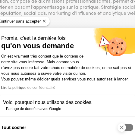
tion
, composé de dix missions professionnalisantes, permet d’
er en basant l’apprentissage sur la pratique. Stratégie socia
réputation, social ads, marketing d’influence et analytique we
s de cette formation.
Continuer sans accepter
Promis, c'est la dernière fois
isons de se former à distance 
qu'on vous demande
Plateforme de Gestion du Consentemen
On est vraiment très content que le contenu de
notre site vous intéresse. Mais comme vous
e professionnelle significative
n'avez pas encore fait votre choix en matière de cookies, on ne sait pas si
esse de rythme de formation facilitante pour l’entreprise
vous nous autorisez à suivre votre visite ou non.
ainte d’éloignement entre l’entreprise et le centre de formation
Vous pouvez même décider quels services vous nous autorisez à lancer.
ne équipe disponible et un e-tuteur expert métier
Lire la politique de confidentialité
ficier du financement de sa formation
lés à retenir
Voici pourquoi nous utilisons des cookies.
Partage de données avec Google
 de professionnalisation
Tout cocher
Axeptio consent