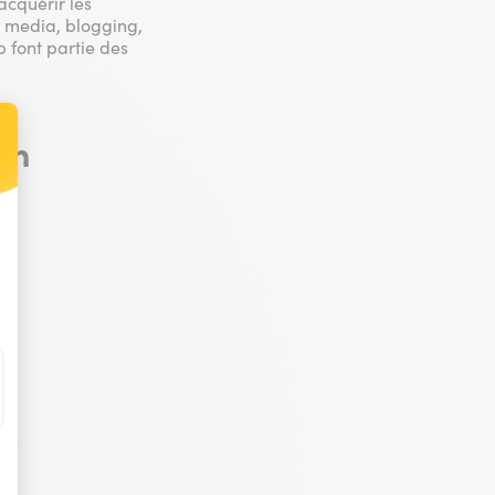
acquérir les
l media, blogging,
b font partie des
en
t : Personnalisez vos Options