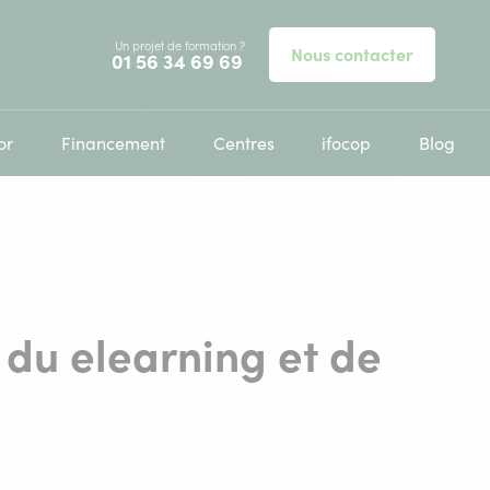
Un projet de formation ?
Nous contacter
Appelez-nous au
01 56 34 69 69
or
Financement
Centres
ifocop
Blog
du elearning et de