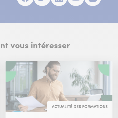
fenêtre)
fenêtre)
fenêtre)
fenêtre)
fenêtr
ent vous intéresser
ACTUALITÉ DES FORMATIONS