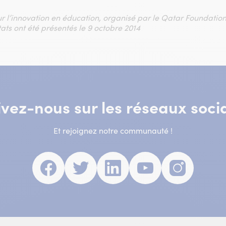
r l’innovation en éducation, organisé par le Qatar Foundatio
ats ont été présentés le 9 octobre 2014
ivez-nous sur les réseaux soci
Et rejoignez notre communauté !
Facebook
(nouvelle
Twitter
(nouvelle
Linkedin
(nouvelle
Youtube
(nouvelle
Insta
(nouve
fenêtre)
fenêtre)
fenêtre)
fenêtre)
fenêtr