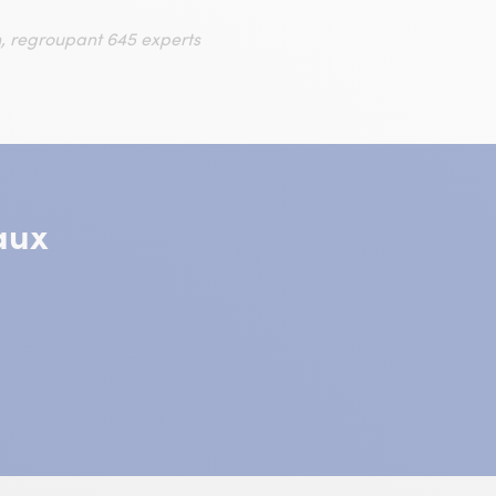
n, regroupant 645 experts
aux
gram
lle
e)