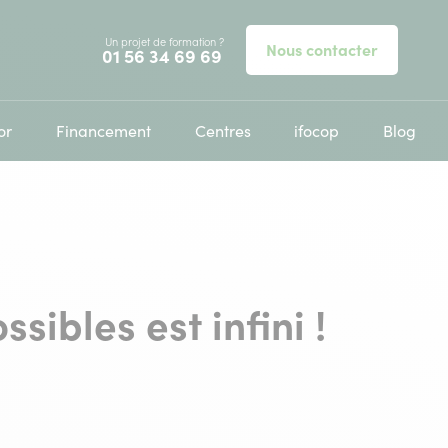
Un projet de formation ?
Nous contacter
Appelez-nous au
01 56 34 69 69
or
Financement
Centres
ifocop
Blog
ibles est infini !