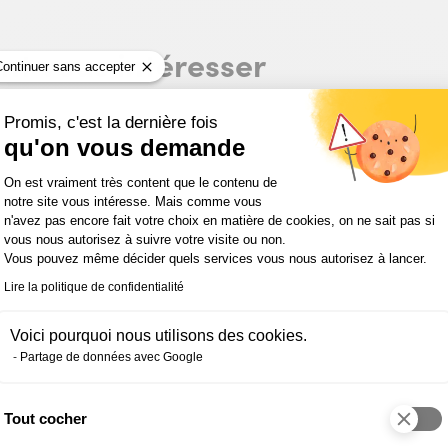
ent vous intéresser
Continuer sans accepter
Promis, c'est la dernière fois
qu'on vous demande
Plateforme de Gestion du Consentemen
On est vraiment très content que le contenu de
notre site vous intéresse. Mais comme vous
n'avez pas encore fait votre choix en matière de cookies, on ne sait pas si
vous nous autorisez à suivre votre visite ou non.
Vous pouvez même décider quels services vous nous autorisez à lancer.
Lire la politique de confidentialité
ACTUALITÉ DES FORMATIONS
Voici pourquoi nous utilisons des cookies.
Comment devenir comptable
Partage de données avec Google
sans diplôme comptable initial
?
Tout cocher
Axeptio consent