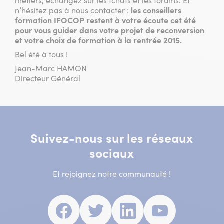
métiers, échangez sur les tchats et les forums. Et
n’hésitez pas à nous contacter :
les conseillers
formation IFOCOP restent à votre écoute cet été
pour vous guider dans votre projet de reconversion
et votre choix de formation à la rentrée 2015.
Bel été à tous !
Jean-Marc HAMON
Directeur Général
Suivez-nous sur les réseaux
sociaux
Et rejoignez notre communauté !
Facebook
(nouvelle
Twitter
(nouvelle
Linkedin
(nouvelle
Youtube
(nouvell