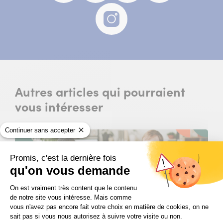
fenêtre)
fenêtre)
fenêtre)
fenêtre)
Instagram
(nouvelle
fenêtre)
Autres articles qui pourraient
vous intéresser
Continuer sans accepter
Promis, c'est la dernière fois
qu'on vous demande
Plateforme de Gestion du Consentem
On est vraiment très content que le contenu
ACTUALITÉ DES FORMATIONS
de notre site vous intéresse. Mais comme
vous n'avez pas encore fait votre choix en matière de cookies, on ne
sait pas si vous nous autorisez à suivre votre visite ou non.
Les métiers RH qui recrutent le plus