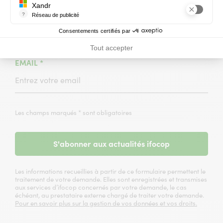
Xandr
(CHAMPS
(CHAMPS
NOM
*
PRÉNOM
*
?
Réseau de publicité
OBLIGATOIRE)
OBLIGATOIRE)
Xandr exploite une plateforme en ligne, Community, pour l'achat e
Consentements certifiés par
Tout accepter
(CHAMPS
EMAIL
*
OBLIGATOIRE)
Les champs marqués * sont obligatoires
S'abonner aux actualités ifocop
Les informations recueillies à partir de ce formulaire permettent le
traitement de votre demande. Elles sont enregistrées et transmises
aux services d’ifocop concernés par votre demande, le cas
échéant, au prestataire externe chargé de traiter votre demande.
Pour en savoir plus sur la gestion de vos données et vos droits.