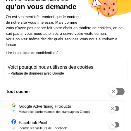
évoquer. Les entreprises y sont sensibles »
qu'on vous demande
Plateforme de Gestion du Consentem
Les entreprises vous contactent-
On est vraiment très content que le contenu
de notre site vous intéresse. Mais comme
elles ?
vous n'avez pas encore fait votre choix en matière de cookies, on ne
sait pas si vous nous autorisez à suivre votre visite ou non.
Oui bien sûr, cela peut arriver. Souvent, c’est pour
Vous pouvez même décider quels services vous nous autorisez à
préciser des points administratifs concernant la part
lancer.
financière qui leur revient lors de l’accueil d’un
Lire la politique de confidentialité
apprenant. Mais cela peut aussi conduire à évoquer
le profil d’un candidat. Et nous n’avons aucun
problème à répondre à leurs questions avec
Voici pourquoi nous utilisons des cookies.
sincérité.
Partage de données avec Google
Les entreprises recherchent-
Tout cocher
Axeptio consent
elles encore seulement des
candidats en cette période
Google Advertising Products
?
Mesure les performances des campagnes Google
COVID ?
Ce service permet aux annonceurs d'acheter des annonces ou des 
Facebook Pixel
L’économie et le monde ne se sont pas arrêtés de
?
Identifie les visiteurs de Facebook