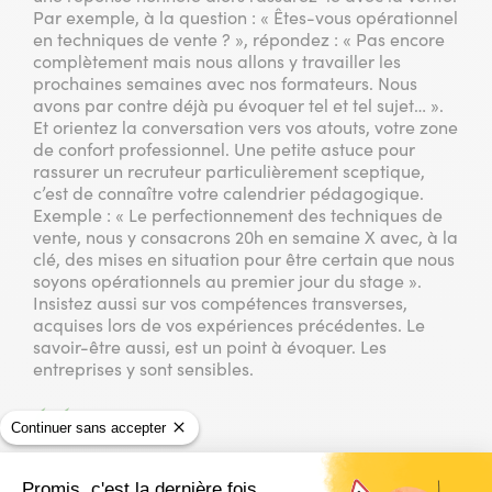
Par exemple, à la question : « Êtes-vous opérationnel
en techniques de vente ? », répondez : « Pas encore
complètement mais nous allons y travailler les
prochaines semaines avec nos formateurs. Nous
avons par contre déjà pu évoquer tel et tel sujet… ».
Et orientez la conversation vers vos atouts, votre zone
de confort professionnel. Une petite astuce pour
rassurer un recruteur particulièrement sceptique,
c’est de connaître votre calendrier pédagogique.
Exemple : « Le perfectionnement des techniques de
vente, nous y consacrons 20h en semaine X avec, à la
clé, des mises en situation pour être certain que nous
soyons opérationnels au premier jour du stage ».
Insistez aussi sur vos compétences transverses,
acquises lors de vos expériences précédentes. Le
savoir-être aussi, est un point à évoquer. Les
entreprises y sont sensibles.
Continuer sans accepter
Le savoir-être aussi, est un point à
Promis, c'est la dernière fois