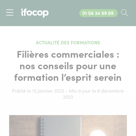
Appelez-nous au
01 56 34 69 69
Rec
Menu
ACTUALITÉ DES FORMATIONS
Filières commerciales :
nos conseils pour une
formation l’esprit serein
Publié le 12 janvier 2022 - Mis à jour le 6 décembre
2023