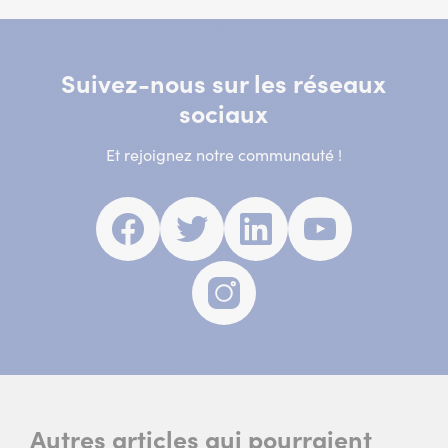
Suivez-nous sur les réseaux
sociaux
Et rejoignez notre communauté !
Facebook
(nouvelle
Twitter
(nouvelle
Linkedin
(nouvelle
Youtube
(nouvell
fenêtre)
fenêtre)
fenêtre)
fenêtre)
Instagram
(nouvelle
fenêtre)
Autres articles qui pourraient