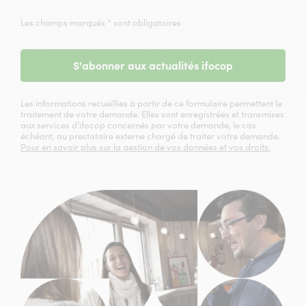
Les champs marqués * sont obligatoires
S'abonner aux actualités ifocop
Les informations recueillies à partir de ce formulaire permettent le
traitement de votre demande. Elles sont enregistrées et transmises
aux services d’ifocop concernés par votre demande, le cas
échéant, au prestataire externe chargé de traiter votre demande.
Pour en savoir plus sur la gestion de vos données et vos droits.