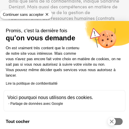
ainsi que sens de la confidentialité, indique Sandrine
Denizot. Mais aussi des compétences en matière de
savoir-faire, à l’image de la gestion de
Continuer sans accepter
l’administration des ressources humaines (contrats
de travail, dossier du personnel…) et des variables
de paie, le recrutement de façon omnicanal
Promis, c'est la dernière fois
(mobilisation de tous les circuits d’échanges en
qu'on vous demande
simultané), la maîtrise des outils bureautiques et des
Plateforme de Gestion du Consentem
réseaux sociaux professionnels ainsi que la
On est vraiment très content que le contenu
réalisation d’une veille juridique. » L’assistant(e)
de notre site vous intéresse. Mais comme
ressources humaines occupe en effet une place
vous n'avez pas encore fait votre choix en matière de cookies, on ne
essentielle dans sa structure, notamment grâce à sa
sait pas si vous nous autorisez à suivre votre visite ou non.
vision très large de l’entreprise et de son
Vous pouvez même décider quels services vous nous autorisez à
environnement.
lancer.
Principaux métiers visés :
assistant(e) ressources
Lire la politique de confidentialité
humaines généraliste (avec une forte prédominance
pour la gestion administrative des RH), chargé(e) de
Voici pourquoi nous utilisons des cookies.
recrutement (en entreprise ou en cabinet de
Partage de données avec Google
recrutement), chargé(e) de formation, assistant(e)
paie.
►
En savoir plus sur la formation Assistant(e)
Tout cocher
Axeptio consent
ressources humaines 2.0