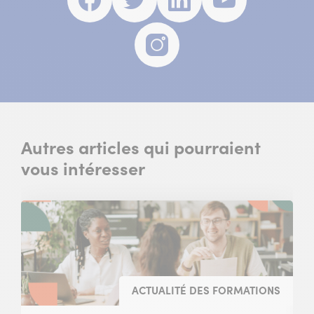
fenêtre)
fenêtre)
fenêtre)
fenêtre)
Instagram
(nouvelle
fenêtre)
Autres articles qui pourraient
vous intéresser
ACTUALITÉ DES FORMATIONS