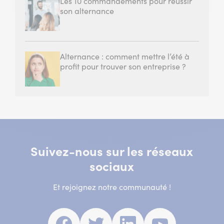
Les 10 commandements pour réussir
son alternance
Alternance : comment mettre l’été à
profit pour trouver son entreprise ?
Suivez-nous sur les réseaux
sociaux
Et rejoignez notre communauté !
Facebook
(nouvelle
Twitter
(nouvelle
Linkedin
(nouvelle
Youtube
(nouvell