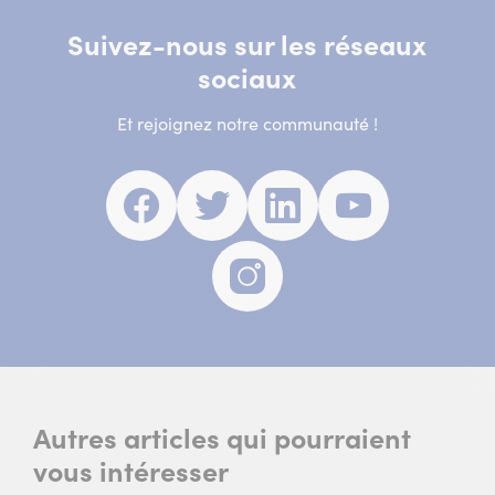
Suivez-nous sur les réseaux
sociaux
Et rejoignez notre communauté !
Facebook
(nouvelle
Twitter
(nouvelle
Linkedin
(nouvelle
Youtube
(nouvell
fenêtre)
fenêtre)
fenêtre)
fenêtre)
Instagram
(nouvelle
fenêtre)
Autres articles qui pourraient
vous intéresser