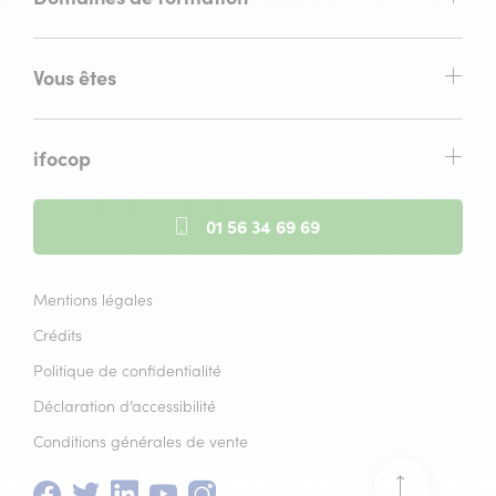
Vous êtes
ifocop
01 56 34 69 69
Mentions légales
Crédits
Politique de confidentialité
Déclaration d’accessibilité
Conditions générales de vente
Facebook
(nouvelle
Twitter
(nouvelle
Linkedin
(nouvelle
Youtube
(nouvelle
Instagram
(nouvelle