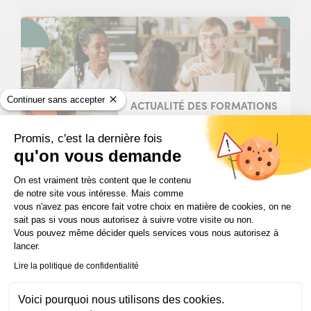
Continuer sans accepter
ACTUALITÉ DES FORMATIONS
Promis, c'est la dernière fois
Les métiers RH qui recrutent le plus
qu'on vous demande
en 2026
Plateforme de Gestion du Consentem
On est vraiment très content que le contenu
Découvrez les métiers RH les plus porteurs en
de notre site vous intéresse. Mais comme
2026 : paie, assistanat RH, recrutement,
vous n'avez pas encore fait votre choix en matière de cookies, on ne
responsable RH, et les compétences à
sait pas si vous nous autorisez à suivre votre visite ou non.
développer pour s’orienter.
Vous pouvez même décider quels services vous nous autorisez à
lancer.
Lire la politique de confidentialité
Slide
Slide
Slide
Voici pourquoi nous utilisons des cookies.
1
2
3