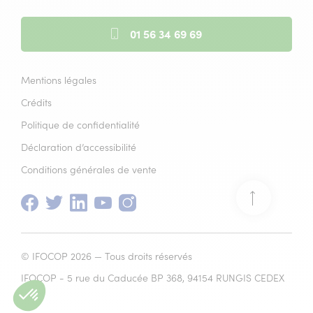
01 56 34 69 69
Mentions légales
Crédits
Politique de confidentialité
Déclaration d’accessibilité
Conditions générales de vente
Facebook
(nouvelle
Twitter
(nouvelle
Linkedin
(nouvelle
Youtube
(nouvelle
Instagram
(nouvelle
Retour
fenêtre)
fenêtre)
fenêtre)
fenêtre)
fenêtre)
en
© IFOCOP 2026 — Tous droits réservés
haut
IFOCOP - 5 rue du Caducée BP 368, 94154 RUNGIS CEDEX
de