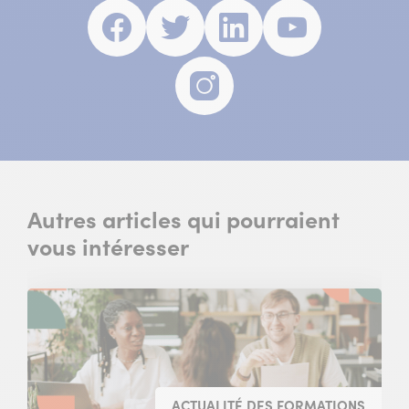
Facebook
(nouvelle
Twitter
(nouvelle
Linkedin
(nouvelle
Youtube
(nouvell
fenêtre)
fenêtre)
fenêtre)
fenêtre)
Instagram
(nouvelle
fenêtre)
Autres articles qui pourraient
vous intéresser
ACTUALITÉ DES FORMATIONS