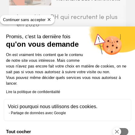
Les métiers RH qui recrutent le plus
Continuer sans accepter
en 2026
Découvrez les métiers RH les plus porteurs en
Promis, c'est la dernière fois
2026 : paie, assistanat RH, recrutement,
qu'on vous demande
responsable RH, et les compétences à
Plateforme de Gestion du Consentem
développer pour s’orienter.
On est vraiment très content que le contenu
de notre site vous intéresse. Mais comme
vous n'avez pas encore fait votre choix en matière de cookies, on ne
sait pas si vous nous autorisez à suivre votre visite ou non.
Vous pouvez même décider quels services vous nous autorisez à
Slide
Slide
Slide
lancer.
1
2
3
sur
sur
sur
Lire la politique de confidentialité
3
3
3
Voici pourquoi nous utilisons des cookies.
Partage de données avec Google
Restons en contact !
Recevez toutes les infos sur nos nouvelles formations
Tout cocher
professionnelles, nos temps forts, et nos événements