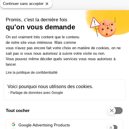
Continuer sans accepter
Promis, c'est la dernière fois
qu'on vous demande
80%
Plateforme de Gestion du Consentem
On est vraiment très content que le contenu
de notre site vous intéresse. Mais comme
vous n'avez pas encore fait votre choix en matière de cookies, on ne
Taux de retour à l'emploi *
sait pas si vous nous autorisez à suivre votre visite ou non.
Vous pouvez même décider quels services vous nous autorisez à
lancer.
2400
Lire la politique de confidentialité
Voici pourquoi nous utilisons des cookies.
Apprenants formés chaque année
Partage de données avec Google
20
Tout cocher
Axeptio consent
Google Advertising Products