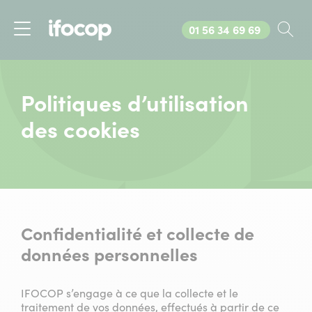
Appelez-nous au
01 56 34 69 69
Rec
Menu
Politiques d’utilisation
des cookies
Confidentialité et collecte de
données personnelles
IFOCOP s’engage à ce que la collecte et le
traitement de vos données, effectués à partir de ce