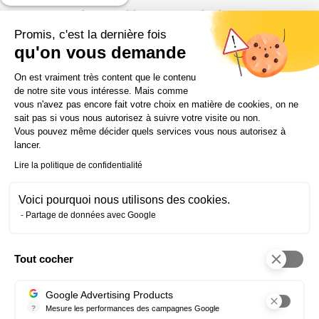
La gestion des variables exige méthode et rigueur.
Se former à la paie permet de sécuriser les calculs,
Promis, c'est la dernière fois
les justificatifs et la déclaration des éléments
qu'on vous demande
variables.
Plateforme de Gestion du Consentem
On est vraiment très content que le contenu
de notre site vous intéresse. Mais comme
vous n'avez pas encore fait votre choix en matière de cookies, on ne
FAQ — Rémunération variable
sait pas si vous nous autorisez à suivre votre visite ou non.
Vous pouvez même décider quels services vous nous autorisez à
lancer.
Lire la politique de confidentialité
Comment calculer une rémunération
Voici pourquoi nous utilisons des cookies.
variable ?
Partage de données avec Google
Définir une assiette précise, appliquer la formule
prévue et vérifier la période de rattachement.
Tout cocher
Axeptio consent
Comment fixer des objectifs sécurisés ?
Google Advertising Products
?
Mesure les performances des campagnes Google
Ils doivent être clairs, mesurables et communiqués