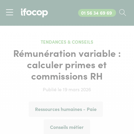
Appelez-nous au
01 56 34 69 69
Rec
Menu
TENDANCES & CONSEILS
Rémunération variable :
calculer primes et
commissions RH
Publié le 19 mars 2026
Ressources humaines - Paie
Conseils métier