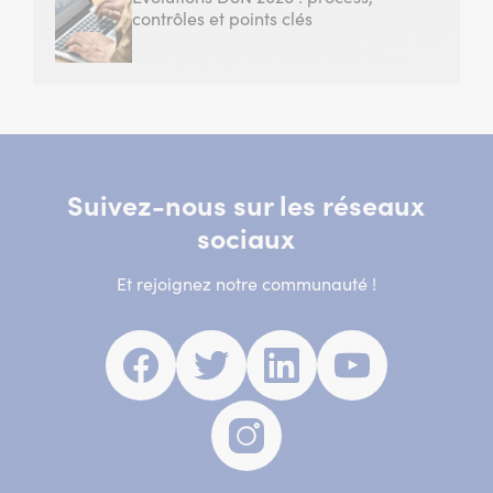
contrôles et points clés
Suivez-nous sur les réseaux
sociaux
Et rejoignez notre communauté !
Facebook
(nouvelle
Twitter
(nouvelle
Linkedin
(nouvelle
Youtube
(nouvell
fenêtre)
fenêtre)
fenêtre)
fenêtre)
Instagram
(nouvelle
fenêtre)