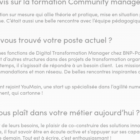
avis sur la formation Community manage
tion sur mesure qui allie théorie et pratique, mise en situatio
e. C’était aussi une belle rencontre avec l’équipe pédagogique
us trouvé votre poste actuel ?
 mes fonctions de Digital Transformation Manager chez BNP-Pa
’autres structures dans des projets de transformation organ
temps, il s’agissait de répondre à un besoin client. Les missio
mandations et mon réseau. De belles rencontres inspirantes 
nt rejoint YouMain, une start up spécialisée dans l’agilité nu
ent, qui cartonne !
us plaît dans votre métier aujourd’hui ?
t de leurs besoins, le plaisir de co-construire des solutions in
e, il faut savoir être en écoute active et s’appuyer sur ses capa
de demain. Tout est à écrire, c’est enthousiasmant !