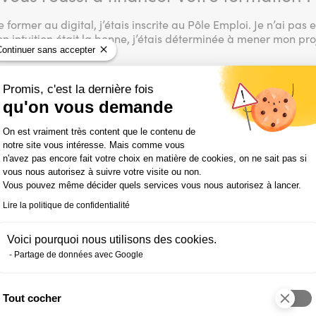
 former au digital, j’étais inscrite au Pôle Emploi. Je n’ai pa
 intuition était la bonne, j’étais déterminée à mener mon proj
Continuer sans accepter
ation !
Promis, c'est la dernière fois
vis sur la formation théorique?
qu'on vous demande
Plateforme de Gestion du Consentemen
ande ouverture d’esprit. Il ne s’agit pas seulement d’appréhen
On est vraiment très content que le contenu de
narios, concevoir une stratégie virale, créer des sites…. J’ai
notre site vous intéresse. Mais comme vous
etite dose. À chacun d’approfondir, s’il le souhaite, s’il en ress
n'avez pas encore fait votre choix en matière de cookies, on ne sait pas si
t apprendre de manière autonome…Selon moi, la seule vraie ma
vous nous autorisez à suivre votre visite ou non.
rdre la main. Avec cette approche, j’ai réalisé à quel point l’u
Vous pouvez même décider quels services vous nous autorisez à lancer.
.
Lire la politique de confidentialité
’ambiance dans votre promotion ?
Voici pourquoi nous utilisons des cookies.
Partage de données avec Google
très agréable et sérieux. Je faisais partie des plus âgés. Au dé
rapidement j’ai trouvé cela très stimulant. J’étais un peu l’ovni
fil atypique étonnait mais il a fini par convaincre, j’ai d’aill
Tout cocher
 dextérité digitale des jeunes m’a épatée, et en la croisant av
Axeptio consent