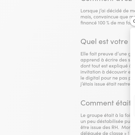
Lorsque j’ai décidé de me
mais, convaincue que mon
financé 100 % de ma form
Quel est votre a
Elle fait preuve d’une gr
apprend à écrire des scé
dont tout est expliqué à p
invitation à découvrir e
le digital pour ne pas pe
j’étais issue était restreint
Comment était l
Le groupe était à la fois 
un peu déstabilisée puis 
être issue des RH. Mon pro
déléguée de classe » ! La