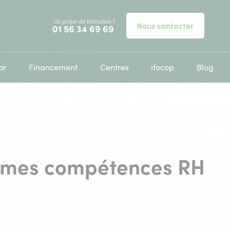
Un projet de formation ?
Nous contacter
Appelez-nous au
01 56 34 69 69
or
Financement
Centres
ifocop
Blog
er mes compétences RH