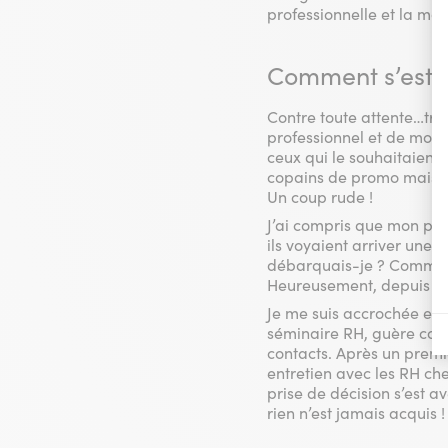
professionnelle et la matu
Comment s’est p
Contre toute attente…très
professionnel et de mon 
ceux qui le souhaitaient
copains de promo mais rie
Un coup rude !
J’ai compris que mon pro
ils voyaient arriver une
débarquais-je ? Comment c
Heureusement, depuis le
Je me suis accrochée et,
séminaire RH, guère con
contacts. Après un premie
entretien avec les RH che
prise de décision s’est 
rien n’est jamais acquis !