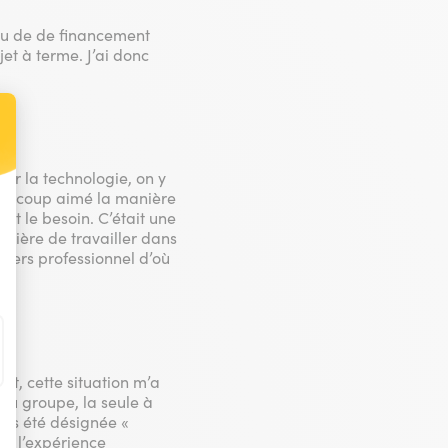
s eu de de financement
et à terme. J’ai donc
t : Personnalisez vos Options
der la technologie, on y
 beaucoup aimé la manière
ent le besoin. C’était une
nière de travailler dans
nivers professionnel d’où
but, cette situation m’a
 du groupe, la seule à
eurs été désignée «
ec l’expérience