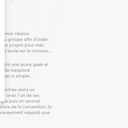
nières, qui seront affichées sur les pages de Google.
u de mon réseau
il y a des conversions.
 au groupe afin d’aider
beaux projets pour mes
il y a des conversions.
s la seule sur le carreau…
daient une jeune geek et
il y a des conversions.
monde inexploré
t pas si simple…
a vente de publicité numérique centrée sur le consommateur.
encontrée dans un
er avec l’un de ses
tégie puis un second
ature de la convention, la
loureusement rappelé que