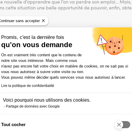
e nouvelle d’apprendre que l’on va perdre son emploi… Mais, p
dans cette situation une belle opportunité de pouvoir, enfin, ob
Continuer sans accepter
age d’études disposiez-vous 
Promis, c'est la dernière fois
qu'on vous demande
es du Baccalauréat. Mais, faute de notes suffisamment élevées,
Plateforme de Gestion du Consentemen
rée sur le marché du travail très jeune, à 18 ans. J’ai eu la cha
On est vraiment très content que le contenu de
nfier des missions administratives. Cela m’a plu. Avec les ann
notre site vous intéresse. Mais comme vous
n'avez pas encore fait votre choix en matière de cookies, on ne sait pas si
Assistante juridique et travailler en lien direct avec des Resp
vous nous autorisez à suivre votre visite ou non.
nt formateur.
Vous pouvez même décider quels services vous nous autorisez à lancer.
Lire la politique de confidentialité
choix de vous former, à 50 an
Voici pourquoi nous utilisons des cookies.
ience professionnelle avérée a
Partage de données avec Google
u suffire pour intégrer une no
Tout cocher
Axeptio consent