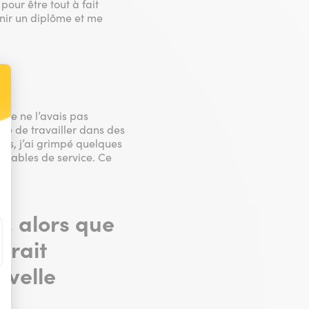
our être tout à fait
tenir un diplôme et me
?
 je ne l’avais pas
t : Personnalisez vos Options
nce de travailler dans des
ées, j’ai grimpé quelques
onsables de service. Ce
s, alors que
urait
uvelle