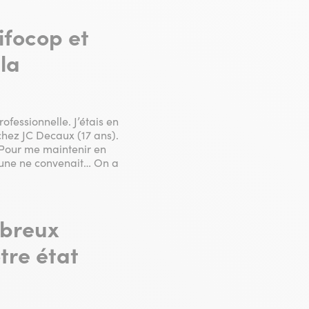
ifocop et
la
rofessionnelle. J’étais en
chez JC Decaux (17 ans).
. Pour me maintenir en
cune ne convenait… On a
mbreux
tre état