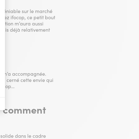
ndéniable sur le marché
chez ifocop, ce petit bout
nières, qui seront affichées sur les pages de Google.
ormation m’aura aussi
’étais déjà relativement
il y a des conversions.
il y a des conversions.
il y a des conversions.
qui m’a accompagnée.
ussi cerné cette envie qui
ifocop…
a vente de publicité numérique centrée sur le consommateur.
e, comment
r solide dans le cadre