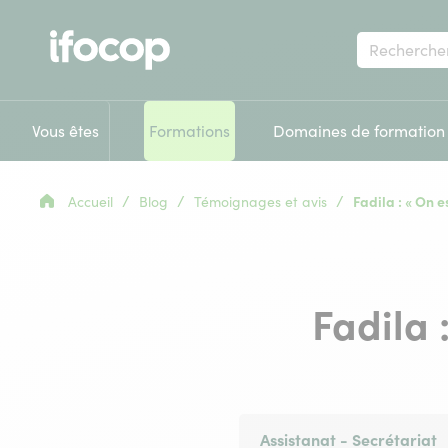
Votre
recherche
Vous êtes
Formations
Domaines de formation
/
/
/
Accueil
Blog
Témoignages et avis
Fadila : « On e
Fadila 
Assistanat - Secrétariat