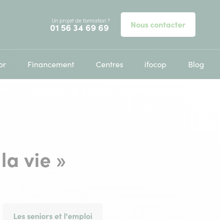
Un projet de formation ?
Nous contacter
Appelez-nous au
01 56 34 69 69
or
Financement
Centres
ifocop
Blog
la vie »
Les seniors et l'emploi