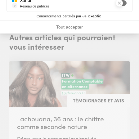
fenêtre)
Xandr
?
Réseau de publicité
Xandr exploite une plateforme en ligne, Community, pour l'achat e
Consentements certifiés par
Tout accepter
Autres articles qui pourraient
vous intéresser
TÉMOIGNAGES ET AVIS
Lachouana, 36 ans : le chiffre
comme seconde nature
Découvrez le parcours inspirant de