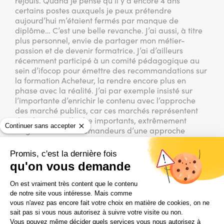
réjouis. Quand je pense qu’il y a encore 4 ans
certains postes auxquels je peux prétendre
aujourd’hui m’étaient fermés par manque de
diplôme… C’est une belle revanche. J’ai aussi, à titre
plus personnel, envie de partager mon métier-
passion et de devenir formatrice. J’ai d’ailleurs
récemment participé à un comité pédagogique au
sein d’ifocop pour émettre des recommandations sur
la formation Acheteur, la rendre encore plus en
phase avec la réalité. J’ai par exemple insisté sur
l’importante d’enrichir le contenu avec l’approche
des marché publics, car ces marchés représentent
des donneurs d’ordre importants, extrêmement
Continuer sans accepter
exigeants et sont demandeurs d’une approche
spécifique. J’ai travaillé en France, en Europe et à
l’international, dans le nucléaire, dans les réseaux de
Promis, c'est la dernière fois
chaleur, je serai bientôt en poste dans le Génie
qu'on vous demande
climatique… Devenir Acheteur vous emmènera un
Plateforme de Gestion du Consentem
peu partout et pourra vous conduire à acheter aussi
On est vraiment très content que le contenu
bien de la main d’œuvre que des équipements, du
de notre site vous intéresse. Mais comme
matériel… Mais ce qui ne s’achète pas, c’est le métier.
vous n'avez pas encore fait votre choix en matière de cookies, on ne
Il faut l’apprendre, le vivre, multiplier les expériences
sait pas si vous nous autorisez à suivre votre visite ou non.
et surtout, aimer le contact humain.
Vous pouvez même décider quels services vous nous autorisez à