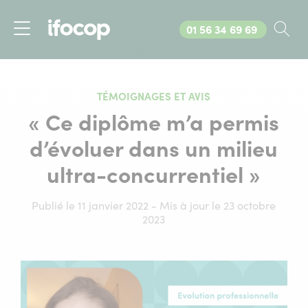
Appelez-nous au
01 56 34 69 69
Rec
Menu
TÉMOIGNAGES ET AVIS
« Ce diplôme m’a permis
d’évoluer dans un milieu
ultra-concurrentiel »
Publié le 11 janvier 2022 - Mis à jour le 23 octobre
2023