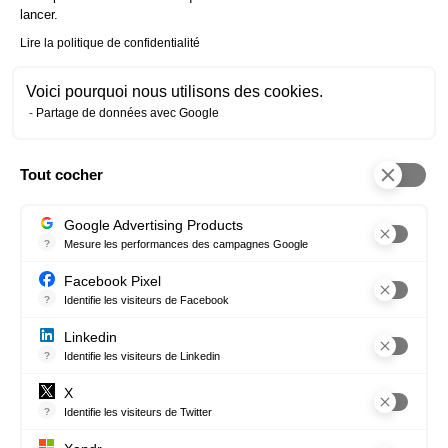
lancer.
Lire aussi :
Lire la politique de confidentialité
Découvrez notre formation Acheteur(euse) –
RNCP niveau 6
Voici pourquoi nous utilisons des cookies.
Partage de données avec Google
Tout cocher
Axeptio consent
Suivez-nous sur les réseaux
Google Advertising Products
sociaux
?
Mesure les performances des campagnes Google
Ce service permet aux annonceurs d'acheter des annonces ou des 
Facebook Pixel
Et rejoignez notre communauté !
?
Identifie les visiteurs de Facebook
Permet de suivre les actions du visiteur sur le site web, et de voir
Facebook
(nouvelle
Twitter
(nouvelle
Linkedin
(nouvelle
Youtube
(nouvell
Linkedin
?
Identifie les visiteurs de Linkedin
fenêtre)
fenêtre)
fenêtre)
fenêtre)
Permet de suivre les actions du visiteur sur le site web, et de voir
X
Instagram
(nouvelle
?
Identifie les visiteurs de Twitter
Permet de suivre les actions du visiteur sur le site web, et de voir