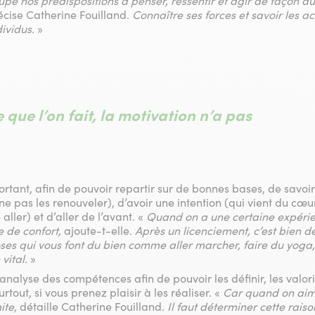
upe nos prédispositions à penser, ressentir et agir de façon a
cise Catherine Fouilland.
Connaître ses forces et savoir les ac
ividus.
»
que l’on fait, la motivation n’a pas
portant, afin de pouvoir repartir sur de bonnes bases, de savoi
e pas les renouveler), d’avoir une intention (qui vient du cœu
 aller) et d’aller de l’avant. «
Quand on a une certaine expérienc
ne de confort,
ajoute-t-elle.
Après un licenciement, c’est bien 
ses qui vous font du bien comme aller marcher, faire du yoga,
vital.
»
’analyse des compétences afin de pouvoir les définir, les valoris
rtout, si vous prenez plaisir à les réaliser. «
Car quand on aime 
ite,
détaille Catherine Fouilland.
Il faut déterminer cette raiso