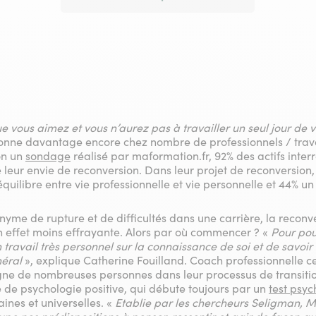
e vous aimez et vous n’aurez pas à travailler un seul jour de v
sonne davantage encore chez nombre de professionnels / trava
lon un
sondage
réalisé par maformation.fr, 92% des actifs inter
eur envie de reconversion. Dans leur projet de reconversion,
quilibre entre vie professionnelle et vie personnelle et 44% u
me de rupture et de difficultés dans une carrière, la reconve
en effet moins effrayante. Alors par où commencer ? «
Pour pouv
un travail très personnel sur la connaissance de soi et de savoi
néral
», explique Catherine Fouilland. Coach professionnelle cer
e de nombreuses personnes dans leur processus de transition
pe de psychologie positive, qui débute toujours par un
test psy
ines et universelles. «
Etablie par les chercheurs Seligman, My