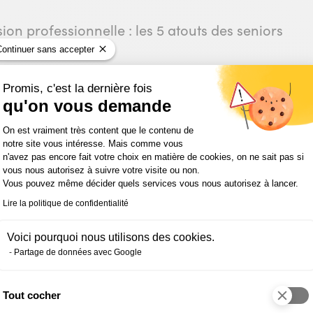
on professionnelle : les 5 atouts des seniors
Continuer sans accepter
Promis, c'est la dernière fois
qu'on vous demande
férable de s’ennuyer plutôt que de se reconvertir !
Plateforme de Gestion du Consentemen
On est vraiment très content que le contenu de
notre site vous intéresse. Mais comme vous
n'avez pas encore fait votre choix en matière de cookies, on ne sait pas si
vous nous autorisez à suivre votre visite ou non.
Vous pouvez même décider quels services vous nous autorisez à lancer.
Lire la politique de confidentialité
Voici pourquoi nous utilisons des cookies.
ivez-nous sur les réseaux soci
Partage de données avec Google
Et rejoignez notre communauté !
Tout cocher
Axeptio consent