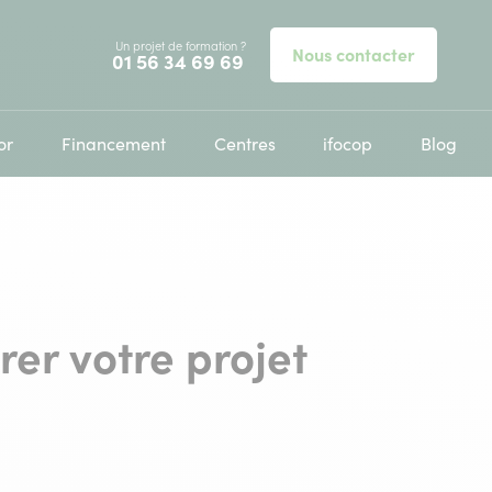
Un projet de formation ?
Nous contacter
Appelez-nous au
01 56 34 69 69
or
Financement
Centres
ifocop
Blog
rer votre projet