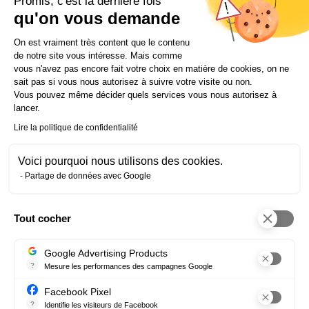
Promis, c'est la dernière fois
direction des entreprises françaises (+7% entre 2005
qu'on vous demande
et 2015). «
Les RRH doivent être en phase avec la
direction générale et avec les valeurs de l’entreprise,
Plateforme de Gestion du Consentem
On est vraiment très content que le contenu
ajoute le formateur.
Ils doivent définir la marche à
de notre site vous intéresse. Mais comme
suivre pour motiver les salariés. C’est une fonction
vous n'avez pas encore fait votre choix en matière de cookies, on ne
stratégique avec des leviers assez simples mais très
sait pas si vous nous autorisez à suivre votre visite ou non.
importants : les augmentations, les promotions, le
Vous pouvez même décider quels services vous nous autorisez à
recrutement, la formation… »
Autant d’outils qui
lancer.
permettent le développement des compétences,
Lire la politique de confidentialité
maintiennent le niveau de motivation des salariés et
contribuent ainsi à la réalisation de la stratégie
d’entreprise.
Voici pourquoi nous utilisons des cookies.
Partage de données avec Google
À LIRE AUSSI DANS LE MÊME DOMAINE
Tout cocher
Axeptio consent
Formation Responsable RH: j’ai validé
Google Advertising Products
un diplôme reconnu et une solide 1ère
?
Mesure les performances des campagnes Google
expérience professionnelle
Ce service permet aux annonceurs d'acheter des annonces ou des 
Facebook Pixel
?
Identifie les visiteurs de Facebook