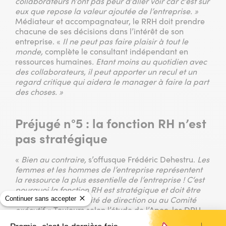
collaborateurs n’ont pas peur d’aller voir car
c’est sur
eux que repose la valeur ajoutée de l’entreprise
. »
Médiateur et accompagnateur, le RRH doit prendre
chacune de ses décisions dans l’intérêt de son
entreprise. «
Il ne peut pas faire plaisir à tout le
monde,
complète le consultant indépendant en
ressources humaines
.
Etant moins au quotidien avec
des collaborateurs, il peut apporter un recul et un
regard critique qui aidera le manager à faire la part
des choses. »
Préjugé n°5 :
la fonction RH n’est
pas stratégique
«
Bien au contraire,
s’offusque Frédéric Dehestru.
Les
femmes et les hommes de l’entreprise représentent
la ressource la plus essentielle de l’entreprise ! C‘est
pourquoi la fonction RH est stratégique et doit être
Continuer sans accepter
représentée au Comité de direction ou au Comité
exécutif
. » Toujours selon l’étude de l’Apec, les DRH
siègent d’ailleurs de plus en plus aux Comités de