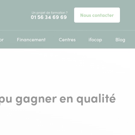
Un projet de formation ?
Nous contacter
Appelez-nous au
01 56 34 69 69
or
Financement
Centres
ifocop
Blog
 pu gagner en qualité