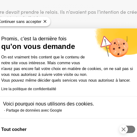
e devait prendre le relais. Ils n’avaient pas l’intention de cré
ent juste de l’aide.
Continuer sans accepter
s vous a-t-il fallu pour trouver votre
Promis, c'est la dernière fois
 alors ?
qu'on vous demande
Plateforme de Gestion du Consentemen
On est vraiment très content que le contenu de
 : la formation s’est finie fin octobre et début janvier, je com
notre site vous intéresse. Mais comme vous
réablement surprise d’obtenir si rapidement des réponses à me
n'avez pas encore fait votre choix en matière de cookies, on ne sait pas si
vous nous autorisez à suivre votre visite ou non.
Vous pouvez même décider quels services vous nous autorisez à lancer.
s de cette expérience ?
Lire la politique de confidentialité
l’opportunité de suivre cette formation. Cela m’a permis de me 
une expérience professionnelle valorisante et un diplôme supé
Voici pourquoi nous utilisons des cookies.
Partage de données avec Google
pétences acquises à l’IFOCOP, comme e
 au final ?
Tout cocher
Axeptio consent