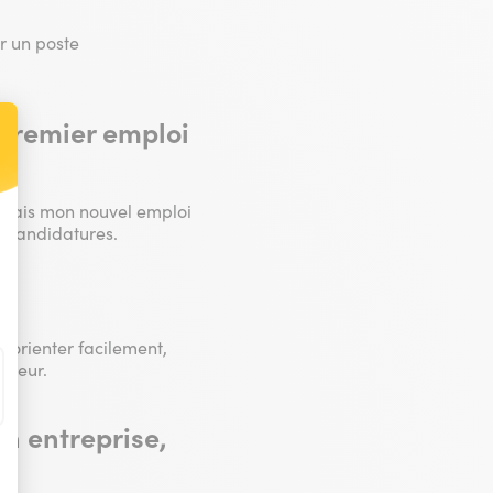
er un poste
 premier emploi
t : Personnalisez vos Options
mençais mon nouvel emploi
s candidatures.
réorienter facilement,
rieur.
n entreprise,