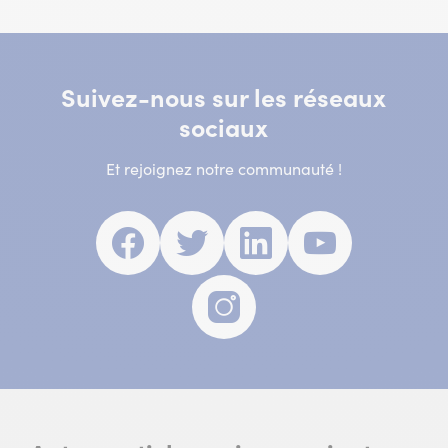
Suivez-nous sur les réseaux
sociaux
Et rejoignez notre communauté !
Facebook
(nouvelle
Twitter
(nouvelle
Linkedin
(nouvelle
Youtube
(nouvell
fenêtre)
fenêtre)
fenêtre)
fenêtre)
Instagram
(nouvelle
fenêtre)