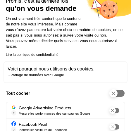
Promis, c'est la dernière fois
impression.
« La visite virtuelle m’a permis de rentrer
qu'on vous demande
beaucoup de mandats exclusifs »,
confie Martial.
Plateforme de Gestion du Consentem
On est vraiment très content que le contenu
6) LES CHIFFRES, ÇA RASSURE
de notre site vous intéresse. Mais comme
Un vendeur appréciera toujours de pouvoir mesurer
vous n'avez pas encore fait votre choix en matière de cookies, on ne
les efforts engagés pour vendre ou louer son bien.
sait pas si vous nous autorisez à suivre votre visite ou non.
Les outils numériques permettront de satisfaire à cet
Vous pouvez même décider quels services vous nous autorisez à
objectif, grâce aux options statistiques : nombre de
lancer.
publications, de visites, pourcentages de retours,
Lire la politique de confidentialité
moyenne des prix constatés sur le secteur…
7) L’OFFRE DÉMATÉRIALISÉE
Voici pourquoi nous utilisons des cookies.
Bien promu, acquéreur trouvé, bien visité… et
Partage de données avec Google
maintenant l’envie de faire une offre ! De la même
façon que le mandat, il est juridiquement possible de
soumettre une offre via un e-document et, selon la
Tout cocher
même procédure, de l’accepter. Fini la course pour
Axeptio consent
récupérer l’offre et les A/R chronophages, polluants
et couteux, seuls moyens autrefois d’obtenir le
Google Advertising Products
précieux sésame. Le Covid a ainsi permis un
?
Mesure les performances des campagnes Google
Ce service permet aux annonceurs d'acheter des annonces ou des 
nouveau progrès : les rendez-vous en visio-
Facebook Pixel
conférence pour signer le compromis de vente avec
?
Identifie les visiteurs de Facebook