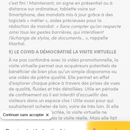
c’est fini ! Maintenant, on signe en présentiel ou à
distance sur ordinateur, tablette voire sur
Smartphone, des mandats mis à jour grâce à des
logiciels « métier », aides précieuses pour la
rédaction de mandat.
« Sans compter qu’on respecte
ainsi tous les gestes barrières, qui interdisent
l’échange de stylos, de documents… »,
rappelle
Martial.
5) LE COVID A DÉMOCRATISÉ LA VISITE VIRTUELLE
À ne pas confondre avec la vidéo promotionnelle, la
visite virtuelle permet aux acquéreurs potentiels de
bénéficier de bien plus qu’un simple diaporama ou
une vidéo de piètre qualité. Elle permet en effet
d’explorer chaque pièce à travers des prises de vues
de qualité, fluides et très détaillées. Utile en période
de confinement où il est interdit d’accueillir des
visiteurs dans un espace clos ! Utile aussi pour qui
souhaiterait acheter de loin, voire de très loin. Si elle
est aujourd’hui plébiscitée, la visite virtuelle ne
Continuer sans accepter
remplace toutefois pas la visite réelle. Mais elle fait
gagner un temps précieux car maintenant, quand on
se déplace, c’est pour confirmer une bonne