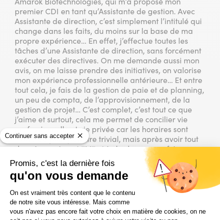
Amarok Biotechnologies, qui m’a proposé mon
premier CDI en tant qu’Assistante de gestion. Avec
Assistante de direction, c’est simplement l’intitulé qui
change dans les faits, du moins sur la base de ma
propre expérience… En effet, j’effectue toutes les
tâches d’une Assistante de direction, sans forcément
exécuter des directives. On me demande aussi mon
avis, on me laisse prendre des initiatives, on valorise
mon expérience professionnelle antérieure… Et entre
tout cela, je fais de la gestion de paie et de planning,
un peu de compta, de l’approvisionnement, de la
gestion de projet… C’est complet, c’est tout ce que
j’aime et surtout, cela me permet de concilier vie
professionnelle et vie privée car les horaires sont
Continuer sans accepter
fixes ! Ça peut paraître trivial, mais après avoir tout
donné, quasiment 7J/7 et à des heures parfois
indues, les 15 années précédentes, il était important
Promis, c'est la dernière fois
pour moi que reconversion rime avec
qu'on vous demande
épanouissement.
Plateforme de Gestion du Consentem
On est vraiment très content que le contenu
de notre site vous intéresse. Mais comme
vous n'avez pas encore fait votre choix en matière de cookies, on ne