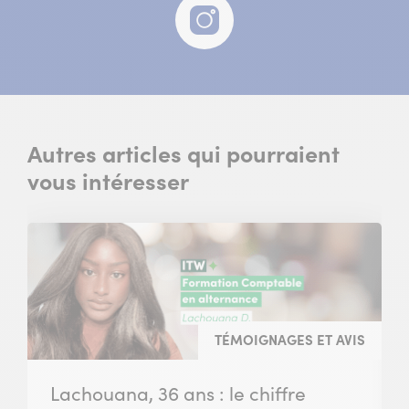
Instagram
(nouvelle
fenêtre)
Autres articles qui pourraient
vous intéresser
TÉMOIGNAGES ET AVIS
Lachouana, 36 ans : le chiffre