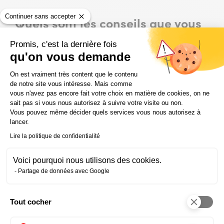
Continuer sans accepter
Quels sont les conseils que vous
aimeriez donner à une personne
Promis, c'est la dernière fois
qui souhaite faire la même
qu'on vous demande
reconversion ?
Plateforme de Gestion du Consentem
On est vraiment très content que le contenu
de notre site vous intéresse. Mais comme
Être très motivé, se relever les manches et anticiper
vous n'avez pas encore fait votre choix en matière de cookies, on ne
pour fournir cet effort au bon moment.
sait pas si vous nous autorisez à suivre votre visite ou non.
La satisfaction en retour est énorme… Moi ce fut à 40
Vous pouvez même décider quels services vous nous autorisez à
lancer.
ans.
Lire la politique de confidentialité
Voici pourquoi nous utilisons des cookies.
À LIRE AUSSI DANS LE MÊME DOMAINE
Partage de données avec Google
Community manager : quel salaire ?
Tout cocher
Axeptio consent