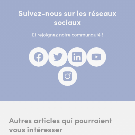
Suivez-nous sur les réseaux
sociaux
Et rejoignez notre communauté !
Facebook
(nouvelle
Twitter
(nouvelle
Linkedin
(nouvelle
Youtube
(nouvell
fenêtre)
fenêtre)
fenêtre)
fenêtre)
Instagram
(nouvelle
fenêtre)
Autres articles qui pourraient
vous intéresser