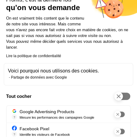
individuel. C’est simple : on n’a pas le choix si on veut
qu'on vous demande
pouvoir continuer à vivre sur cette planète ! »
Plateforme de Gestion du Consentem
On est vraiment très content que le contenu
de notre site vous intéresse. Mais comme
vous n'avez pas encore fait votre choix en matière de cookies, on ne
Construire la RSE de demain
sait pas si vous nous autorisez à suivre votre visite ou non.
Vous pouvez même décider quels services vous nous autorisez à
lancer.
Lire la politique de confidentialité
Après le succès de la semaine de la RSE, Kévin voit
plus loin. « J’espère qu’on recommencera l’année
prochaine », glisse-t-il, alors que déjà, il imagine des
Voici pourquoi nous utilisons des cookies.
déclinaisons autour des semaines pour l’emploi des
Partage de données avec Google
personnes handicapées ou du développement
durable…. « C’est ce qui est passionnant, tout reste à
faire ! »
Tout cocher
Axeptio consent
Pour ceux qui voudraient s’engager, Kévin partage
une méthode simple : s’informer, vulgariser, agir. «
Google Advertising Products
Vouloir, c’est bien. Mais il faut vite passer à l’action. »
?
Mesure les performances des campagnes Google
Ce service permet aux annonceurs d'acheter des annonces ou des 
Au fond, l’histoire de Kévin illustre ainsi une vérité
Facebook Pixel
simple : la RSE n’est pas qu’un cadre théorique, une
?
Identifie les visiteurs de Facebook