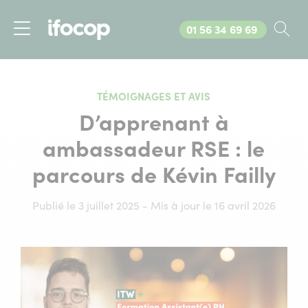
Appelez-nous au
01 56 34 69 69
Rec
Menu
TÉMOIGNAGES ET AVIS
D’apprenant à
ambassadeur RSE : le
parcours de Kévin Failly
Publié le 3 juillet 2025 - Mis à jour le 16 avril 2026