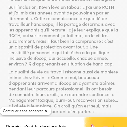
Sur l’inclusion, Kévin lève un tabou : « J’ai une RQTH
et j’ai mis des années avant de pouvoir en parler
librement. » Cette reconnaissance de qualité de
travailleur handicapé, il la partage désormais avec
les apprenants qu’il recrute : « Je leur explique que la
RQTH, oui sur le moment ça fait mal, on le vit très
bizarrement, mais il faut bien la comprendre : c’est
un dispositif de protection avant tout. » Une
sensibilité personnelle qui fait écho à la politique
inclusive de ifocop, qui accueille, chaque année,
environ 7 % d’apprenants en situation de handicap.
La qualité de vie au travail résonne aussi de manière
intime chez Kévin : « Comme moi, beaucoup
d’apprenants arrivent à ifocop en ayant été abîmés
pendant leur parcours professionnel. Ils ont besoin
de connaître leurs droits, de reprendre confiance. »
Management toxique, burn-out, reconversion subie…
« J’ai été à leur place. On croit qu’on est seul, mais
pas du tout ! C’est important d’en parler. »
Continuer sans accepter
Quant à l’écologie, Kévin la conçoit comme un enjeu
collectif incontournable : « Ce n’est pas un enjeu
Promis, c'est la dernière fois