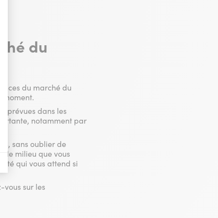
nières, qui seront affichées sur les pages de Google.
rché du
il y a des conversions.
il y a des conversions.
ndances du marché du
du moment.
ns prévues dans les
il y a des conversions.
importante, notamment par
.
a vente de publicité numérique centrée sur le consommateur.
es, sans oublier de
s le milieu que vous
ité qui vous attend si
-vous sur les