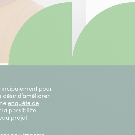
principalement pour
e désir d’améliorer
une
enquête de
la possibilité
eau projet
dant peu importe