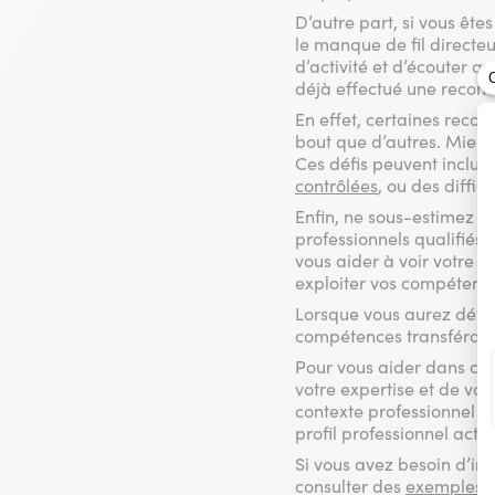
D’autre part, si vous êtes
le manque de fil directeur
d’activité et d’écouter av
déjà effectué une reconv
En effet, certaines reco
bout que d’autres. Mieux 
Ces défis peuvent inclu
contrôlées
, ou des diffic
Enfin, ne sous-estimez p
professionnels qualifiés 
vous aider à voir votre 
exploiter vos compétence
Lorsque vous aurez déterm
compétences transférabl
Pour vous aider dans cet
votre expertise et de vo
contexte professionnel c
profil professionnel actue
Si vous avez besoin d’in
consulter des
exemples d