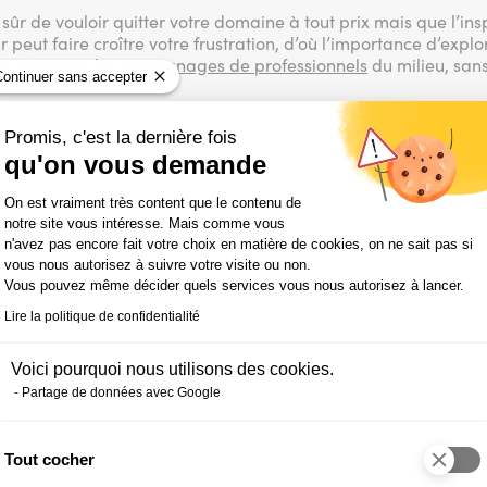
 sûr de vouloir quitter votre domaine à tout prix mais que l’insp
 peut faire croître votre frustration, d’où l’importance d’explo
ec attention les
témoignages de professionnels
du milieu, sans
Continuer sans accepter
ersion.
nversions demanderont beaucoup plus d’efforts et de ténacité 
Promis, c'est la dernière fois
connaître les défis réels qui vous attendent vous aidera à ga
re un manque d’accompagnement qualitatif d’un conseiller, de
qu'on vous demande
ultés à trouver un stage, entre autres.
Plateforme de Gestion du Consentemen
On est vraiment très content que le contenu de
as l’importance de l’introspection et l’aide précieuse que peu
notre site vous intéresse. Mais comme vous
et avec de l’expérience directe, tels qu’un coach de carrière ou
n'avez pas encore fait votre choix en matière de cookies, on ne sait pas si
parcours professionnel sous un angle différent et vous aider
vous nous autorisez à suivre votre visite ou non.
s transférables et vous préparer à
oser franchir le pas vers v
Vous pouvez même décider quels services vous nous autorisez à lancer.
iné le domaine qui vous intéresse, il vous sera plus facile d’i
Lire la politique de confidentialité
es ainsi que les lacunes que vous devrez combler
 exercice d’introspection, pensez aussi à mettre votre CV à jo
Voici pourquoi nous utilisons des cookies.
s compétences clés tout en présentant vos responsabilités et
Partage de données avec Google
hiffré et concret. Par conséquent, vous aurez une meilleure v
l.
spiration et de quelques conseils supplémentaires pour rédiger
Tout cocher
e CV adaptés au secteur visé
.
Axeptio consent