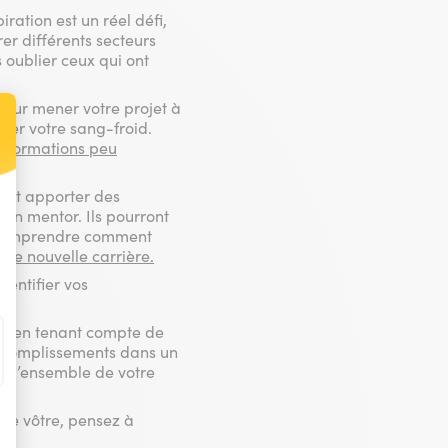
iration est un réel défi,
rer différents secteurs
 oublier ceux qui ont
pour mener votre projet à
rder votre sang-froid.
s
formations peu
t : Personnalisez vos Options
vent apporter des
 un mentor. Ils pourront
 à comprendre comment
otre nouvelle carrière.
dentifier vos
ur, en tenant compte de
 accomplissements dans un
ue d’ensemble de votre
 le vôtre, pensez à