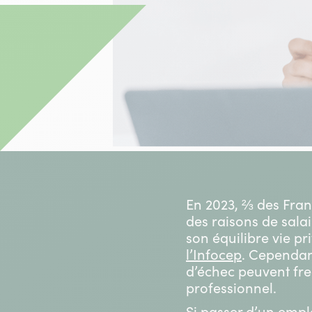
En 2023, ⅔ des Fran
des raisons de salai
son équilibre vie pr
l’Infocep
. Cependant
d’échec peuvent fre
professionnel.
Si passer d’un empl