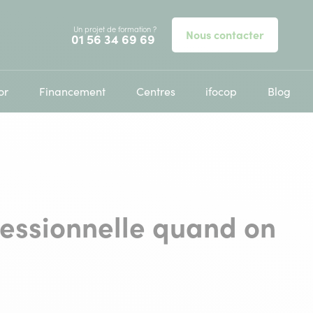
Un projet de formation ?
Nous contacter
Appelez-nous au
01 56 34 69 69
or
Financement
Centres
ifocop
Blog
essionnelle quand on