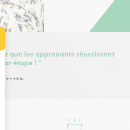
t : Personnalisez vos Options
pour que les apprenants réussissent
 par étape ! ”
 Comptable