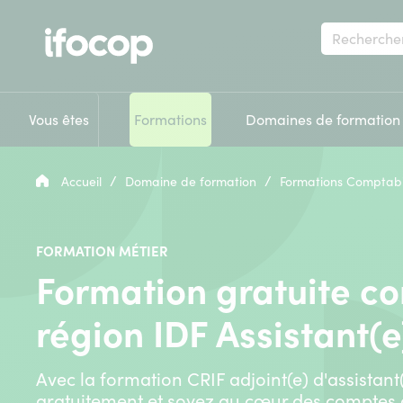
Votre
recherche
Vous êtes
Formations
Domaines de formation
/
/
Accueil
Domaine de formation
Formations Comptabi
FORMATION MÉTIER
Formation gratuite c
région IDF Assistant(
Avec la formation CRIF adjoint(e) d'assista
gratuitement et soyez au cœur des comptes de