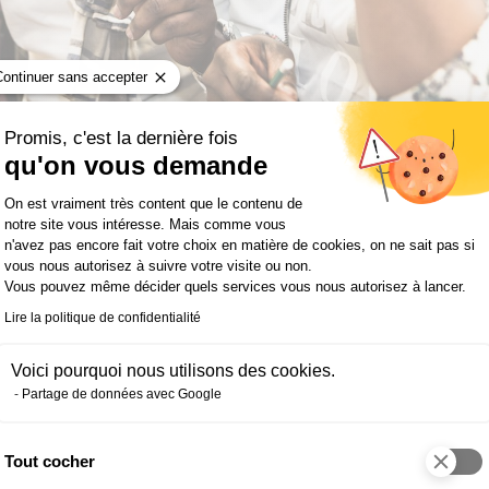
Continuer sans accepter
Promis, c'est la dernière fois
qu'on vous demande
Plateforme de Gestion du Consentemen
“ Tout est fait 
On est vraiment très content que le contenu de
notre site vous intéresse. Mais comme vous
leur pari, étape
n'avez pas encore fait votre choix en matière de cookies, on ne sait pas si
vous nous autorisez à suivre votre visite ou non.
Vous pouvez même décider quels services vous nous autorisez à lancer.
Annaëlle C.
Formation
Lire la politique de confidentialité
Voici pourquoi nous utilisons des cookies.
Partage de données avec Google
Tout cocher
Axeptio consent