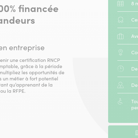
Durée
8 
100% financée
:
mandeurs
Diplôme
Ce
:
Stage
Av
:
en entreprise
Modalité
Co
:
enir une certification RNCP
omptable, grâce à la période
Horaires
De
ultipliez les opportunités de
:
un métier à fort potentiel
 tant qu’apprenant de la
Public
De
 ou la RFPE.
concerné
:
Accessibi
Tou
:
pe