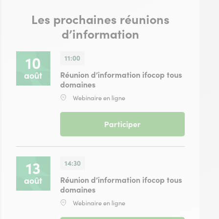
Les prochaines réunions
d’information
10
11:00
août
Réunion d’information ifocop tous
domaines
Lieu
Webinaire en ligne
:
-
Participer
réunion
d'information
ifocop
tous
13
14:30
domaines
août
Réunion d’information ifocop tous
du
domaines
10
août
Lieu
Webinaire en ligne
:
2026