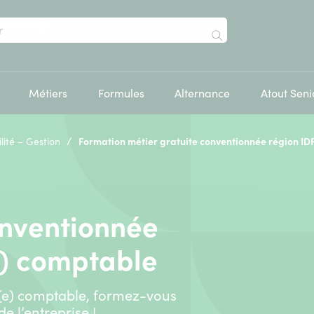
Rechercher
Métiers
Formules
Alternance
Atout Seni
/
lité – Gestion
Formation métier gratuite conventionnée région ID
onventionnée
e) comptable
nt(e) comptable, formez-vous
 l’entreprise !