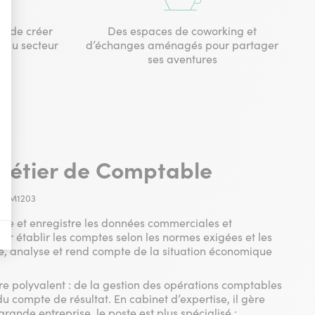
t de créer
Des espaces de coworking et
s du secteur
d’échanges aménagés pour partager
nières, qui seront affichées sur les pages de Google.
ses aventures
il y a des conversions.
il y a des conversions.
 métier de Comptable
il y a des conversions.
 : M1203
a vente de publicité numérique centrée sur le consommateur.
lise et enregistre les données commerciales et
our établir les comptes selon les normes exigées et les
ôle, analyse et rend compte de la situation économique
re polyvalent : de la gestion des opérations comptables
du compte de résultat. En cabinet d’expertise, il gère
rande entreprise, le poste est plus spécialisé :