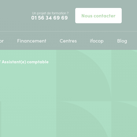
Un projet de formation ?
Nous contacter
Appelez-nous au
01 56 34 69 69
or
Financement
Centres
ifocop
Blog
F Assistant(e) comptable