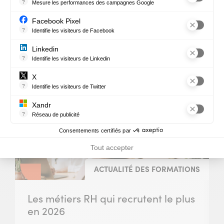
fenêtre)
?
Mesure les performances des campagnes Google
Ce service permet aux annonceurs d'acheter des annonces ou des 
Facebook Pixel
?
Identifie les visiteurs de Facebook
Permet de suivre les actions du visiteur sur le site web, et de voir
Linkedin
?
Identifie les visiteurs de Linkedin
Autres articles qui pourraient
Permet de suivre les actions du visiteur sur le site web, et de voir
X
vous intéresser
?
Identifie les visiteurs de Twitter
Permet de suivre les actions du visiteur sur le site web, et de voir
Xandr
?
Réseau de publicité
Xandr exploite une plateforme en ligne, Community, pour l'achat e
Consentements certifiés par
Tout accepter
ACTUALITÉ DES FORMATIONS
Les métiers RH qui recrutent le plus
en 2026