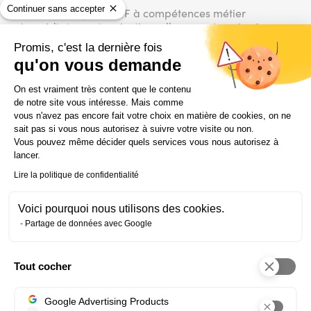
Continuer sans accepter
En bref à éligible CPF à compétences métier
immédiatement opérationnelles en entreprise à
apprentissage interactif qui permet d’être guidé et
Promis, c'est la dernière fois
écouté à économie de temps en étudiant de chez soi.
qu'on vous demande
En savoir plus sur ce format inédit
en cliquant ici !
Plateforme de Gestion du Consentem
On est vraiment très content que le contenu
de notre site vous intéresse. Mais comme
vous n'avez pas encore fait votre choix en matière de cookies, on ne
sait pas si vous nous autorisez à suivre votre visite ou non.
Vous pouvez même décider quels services vous nous autorisez à
Suivez-nous sur les réseaux
lancer.
sociaux
Lire la politique de confidentialité
Et rejoignez notre communauté !
Voici pourquoi nous utilisons des cookies.
Partage de données avec Google
Facebook
(nouvelle
Twitter
(nouvelle
Linkedin
(nouvelle
Youtube
(nouvell
Tout cocher
fenêtre)
fenêtre)
fenêtre)
fenêtre)
Axeptio consent
Instagram
(nouvelle
Google Advertising Products