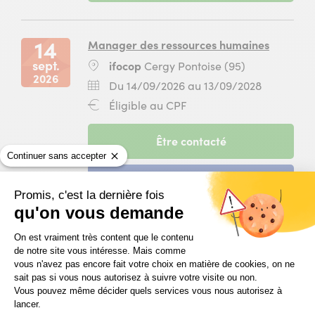
Traitement
du
janvier
des
10
2027
opérations
septembre
14
Manager des ressources humaines
de
2026
sept.
Lieu
ifocop
Cergy Pontoise (95)
gestion
au
2026
:
de
04
Dates
Du
Du 14/09/2026 au 13/09/2028
la
janvier
:
14
Financement
Éligible au CPF
paie
2027
septembr
:
et
pour
2026
des
la
-
Être contacté
au
déclarations
formation
session
13
Continuer sans accepter
sociales
Préparer
du
septembr
à
et
-
Candidater
14
2028
ifocop
contrôler
session
Promis, c'est la dernière fois
septembre
Rungis
la
du
qu'on vous demande
2026
(94)
paie
14
au
Plateforme de Gestion du Consentem
à
septembre
13
On est vraiment très content que le contenu
15
Comptable
ifocop
2026
de notre site vous intéresse. Mais comme
septembre
sept.
Lieu
ifocop
Paris 13 (75)
Rungis
au
vous n'avez pas encore fait votre choix en matière de cookies, on ne
2028
2026
:
(94)
sait pas si vous nous autorisez à suivre votre visite ou non.
13
pour
Dates
Du
Du 15/09/2026 au 20/05/2027
Vous pouvez même décider quels services vous nous autorisez à
septembre
la
:
15
Financement
Éligible au CPF
lancer.
2028
formation
septembr