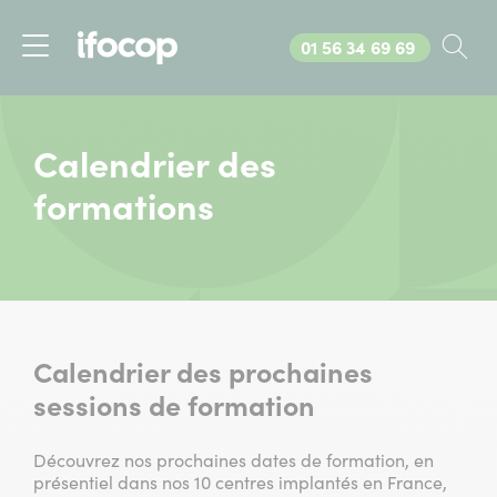
Appelez-nous au
01 56 34 69 69
Rec
Menu
Calendrier des
formations
Calendrier des prochaines
sessions de formation
Découvrez nos prochaines dates de formation, en
présentiel dans nos 10 centres implantés en France,