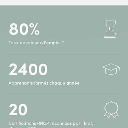
Assistant(e)
à
Ressources
ifocop
humaines
Villeneuve-
80%
à
d’Ascq
ifocop
(59)
Villeneuve-
d’Ascq
Taux de retour à l'emploi *
(59)
2400
Apprenants formés chaque année
20
Certifications RNCP reconnues par l’Etat,