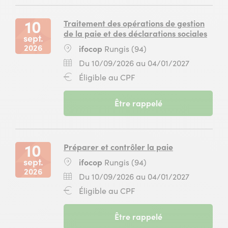
(94)
2026
ifocop
10
au
Rungis
septembre
14
10
Traitement des opérations de gestion
(94)
2026
mai
de la paie et des déclarations sociales
sept.
au
2027
2026
Lieu
ifocop
Rungis (94)
14
pour
:
mai
la
Dates
Du
Du 10/09/2026 au 04/01/2027
2027
formation
:
10
Financement
Éligible au CPF
pour
Gestionnaire
septembr
:
la
de
2026
formation
paie
-
Être rappelé
au
Gestionnaire
à
session
04
de
ifocop
du
janvier
paie
Rungis
10
2027
à
(94)
septembre
10
Préparer et contrôler la paie
ifocop
2026
sept.
Lieu
ifocop
Rungis (94)
Rungis
au
2026
:
(94)
04
Dates
Du
Du 10/09/2026 au 04/01/2027
janvier
:
10
Financement
Éligible au CPF
2027
septembr
:
pour
2026
la
-
Être rappelé
au
formation
session
04