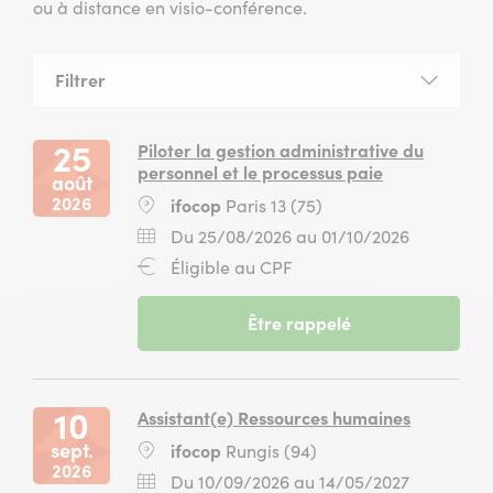
ou à distance en visio-conférence.
Filtrer
la
liste
des
25
Piloter la gestion administrative du
sessions
personnel et le processus paie
août
2026
Lieu
ifocop
Paris 13 (75)
:
Dates
Du
Du 25/08/2026 au 01/10/2026
:
25
Financement
Éligible au CPF
août
:
2026
-
Être rappelé
au
session
01
du
octobre
25
2026
août
10
Assistant(e) Ressources humaines
2026
sept.
Lieu
ifocop
Rungis (94)
au
2026
:
01
Dates
Du
Du 10/09/2026 au 14/05/2027