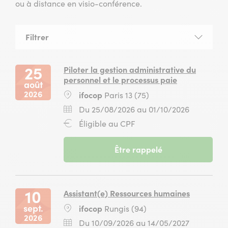
ou à distance en visio-conférence.
Filtrer
la
liste
des
25
Piloter la gestion administrative du
sessions
personnel et le processus paie
août
2026
Lieu
ifocop
Paris 13 (75)
:
Dates
Du
Du 25/08/2026 au 01/10/2026
:
25
Financement
Éligible au CPF
août
:
2026
-
Être rappelé
au
session
01
du
octobre
25
2026
août
10
Assistant(e) Ressources humaines
2026
sept.
Lieu
ifocop
Rungis (94)
au
2026
:
01
Dates
Du
Du 10/09/2026 au 14/05/2027