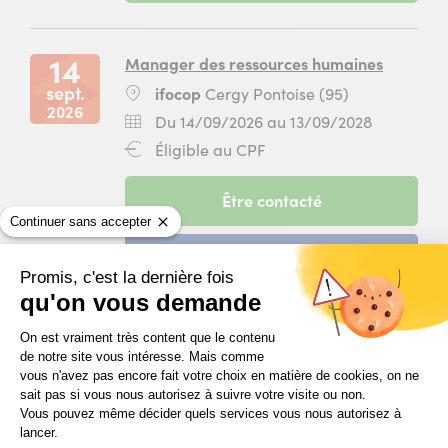
Traitement
du
janvier
des
10
2027
opérations
septembre
14
Manager des ressources humaines
de
2026
sept.
Lieu
ifocop
Cergy Pontoise (95)
gestion
au
2026
:
de
04
Dates
Du
Du 14/09/2026 au 13/09/2028
la
janvier
:
14
Financement
Éligible au CPF
paie
2027
septembr
:
et
pour
2026
des
la
-
Être contacté
au
déclarations
formation
session
13
Continuer sans accepter
sociales
Préparer
du
septembr
à
et
-
Candidater
14
2028
ifocop
contrôler
session
Promis, c'est la dernière fois
septembre
Rungis
la
du
qu'on vous demande
2026
(94)
paie
14
au
Plateforme de Gestion du Consentem
à
septembre
13
On est vraiment très content que le contenu
15
Comptable
ifocop
2026
de notre site vous intéresse. Mais comme
septembre
sept.
Lieu
ifocop
Paris 13 (75)
Rungis
au
vous n'avez pas encore fait votre choix en matière de cookies, on ne
2028
2026
:
(94)
sait pas si vous nous autorisez à suivre votre visite ou non.
13
pour
Dates
Du
Du 15/09/2026 au 20/05/2027
Vous pouvez même décider quels services vous nous autorisez à
septembre
la
:
15
Financement
Éligible au CPF
lancer.
2028
formation
septembr