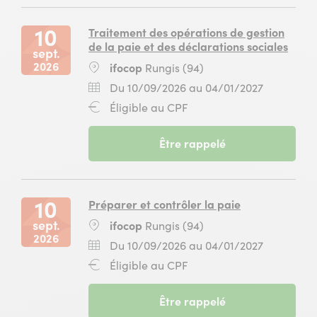
(94)
2026
ifocop
10
au
Rungis
septembre
14
10
Traitement des opérations de gestion
(94)
2026
mai
de la paie et des déclarations sociales
sept.
au
2027
2026
Lieu
ifocop
Rungis (94)
14
pour
:
mai
la
Dates
Du
Du 10/09/2026 au 04/01/2027
2027
formation
:
10
Financement
Éligible au CPF
pour
Gestionnaire
septembr
:
la
de
2026
formation
paie
-
Être rappelé
au
Gestionnaire
à
session
04
de
ifocop
du
janvier
paie
Rungis
10
2027
à
(94)
septembre
10
Préparer et contrôler la paie
ifocop
2026
sept.
Lieu
ifocop
Rungis (94)
Rungis
au
2026
:
(94)
04
Dates
Du
Du 10/09/2026 au 04/01/2027
janvier
:
10
Financement
Éligible au CPF
2027
septembr
:
pour
2026
la
-
Être rappelé
au
formation
session
04