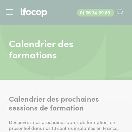
Appelez-nous au
01 56 34 69 69
Rec
Menu
Calendrier des
formations
Calendrier des prochaines
sessions de formation
Découvrez nos prochaines dates de formation, en
présentiel dans nos 10 centres implantés en France,