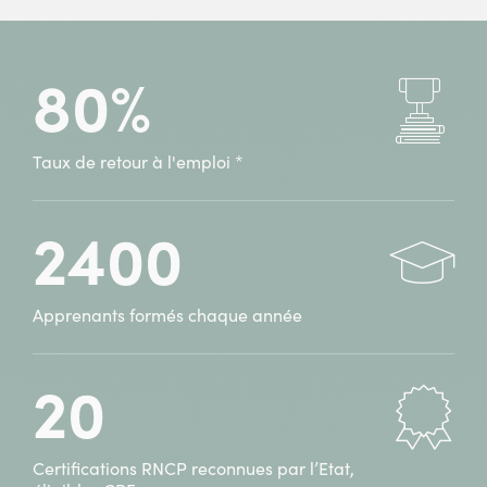
Assistant(e)
à
Ressources
ifocop
humaines
Villeneuve-
80%
à
d’Ascq
ifocop
(59)
Villeneuve-
d’Ascq
Taux de retour à l'emploi *
(59)
2400
Apprenants formés chaque année
20
Certifications RNCP reconnues par l’Etat,