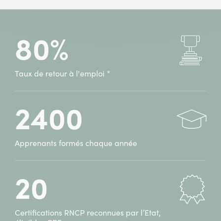
Assistant(e)
à
Ressources
ifocop
humaines
Villeneuve-
80%
à
d’Ascq
ifocop
(59)
Villeneuve-
d’Ascq
Taux de retour à l'emploi *
(59)
2400
Apprenants formés chaque année
20
Certifications RNCP reconnues par l’Etat,