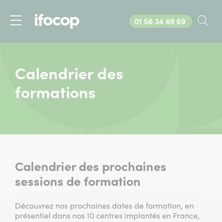
Appelez-nous au
01 56 34 69 69
Rec
Menu
Calendrier des
formations
Calendrier des prochaines
sessions de formation
Découvrez nos prochaines dates de formation, en
présentiel dans nos 10 centres implantés en France,