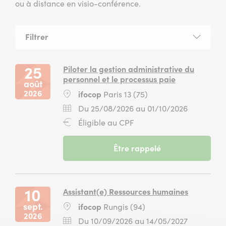
ou à distance en visio-conférence.
Filtrer
la
liste
des
25
Piloter la gestion administrative du
sessions
personnel et le processus paie
août
2026
Lieu
ifocop
Paris 13 (75)
:
Dates
Du
Du 25/08/2026 au 01/10/2026
:
25
Financement
Éligible au CPF
août
:
2026
-
Être rappelé
au
session
01
du
octobre
25
2026
août
10
Assistant(e) Ressources humaines
2026
sept.
Lieu
ifocop
Rungis (94)
au
2026
:
01
Dates
Du
Du 10/09/2026 au 14/05/2027