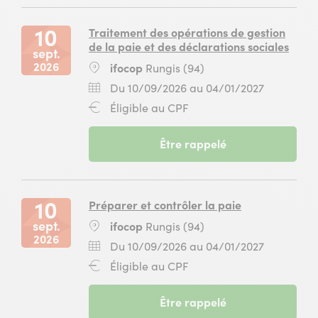
(94)
2026
ifocop
10
au
Rungis
septembre
14
10
Traitement des opérations de gestion
(94)
2026
mai
de la paie et des déclarations sociales
sept.
au
2027
2026
Lieu
ifocop
Rungis (94)
14
pour
:
mai
la
Dates
Du
Du 10/09/2026 au 04/01/2027
2027
formation
:
10
Financement
Éligible au CPF
pour
Gestionnaire
septembr
:
la
de
2026
formation
paie
-
Être rappelé
au
Gestionnaire
à
session
04
de
ifocop
du
janvier
paie
Rungis
10
2027
à
(94)
septembre
10
Préparer et contrôler la paie
ifocop
2026
sept.
Lieu
ifocop
Rungis (94)
Rungis
au
2026
:
(94)
04
Dates
Du
Du 10/09/2026 au 04/01/2027
janvier
:
10
Financement
Éligible au CPF
2027
septembr
:
pour
2026
la
-
Être rappelé
au
formation
session
04