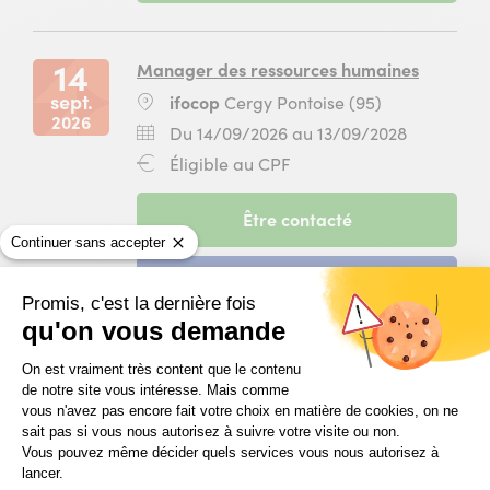
Traitement
du
janvier
des
10
2027
opérations
septembre
14
Manager des ressources humaines
de
2026
sept.
Lieu
ifocop
Cergy Pontoise (95)
gestion
au
2026
:
de
04
Dates
Du
Du 14/09/2026 au 13/09/2028
la
janvier
:
14
Financement
Éligible au CPF
paie
2027
septembr
:
et
pour
2026
des
la
-
Être contacté
au
déclarations
formation
session
13
Continuer sans accepter
sociales
Préparer
du
septembr
à
et
-
Candidater
14
2028
ifocop
contrôler
session
Promis, c'est la dernière fois
septembre
Rungis
la
du
qu'on vous demande
2026
(94)
paie
14
au
Plateforme de Gestion du Consentem
à
septembre
13
On est vraiment très content que le contenu
15
Comptable
ifocop
2026
de notre site vous intéresse. Mais comme
septembre
sept.
Lieu
ifocop
Paris 13 (75)
Rungis
au
vous n'avez pas encore fait votre choix en matière de cookies, on ne
2028
2026
:
(94)
sait pas si vous nous autorisez à suivre votre visite ou non.
13
pour
Dates
Du
Du 15/09/2026 au 20/05/2027
Vous pouvez même décider quels services vous nous autorisez à
septembre
la
:
15
Financement
Éligible au CPF
lancer.
2028
formation
septembr