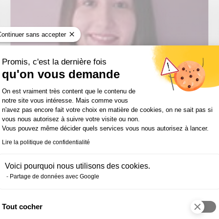
Continuer sans accepter
Promis, c'est la dernière fois
qu'on vous demande
TÉMOIGNAGES ET AVIS
Plateforme de Gestion du Consentemen
On est vraiment très content que le contenu de
notre site vous intéresse. Mais comme vous
« Assistante de direction, c’est
n'avez pas encore fait votre choix en matière de cookies, on ne sait pas si
vous nous autorisez à suivre votre visite ou non.
gérer beaucoup de missions
Vous pouvez même décider quels services vous nous autorisez à lancer.
différentes »
Lire la politique de confidentialité
Après un BTS spécialisé dans la relation client
Voici pourquoi nous utilisons des cookies.
et des emplois dans divers domaines, Anissa a
Partage de données avec Google
choisi de se former au métier d’assistante de
direction à l’IFOCOP. Une décision […]
Tout cocher
Axeptio consent