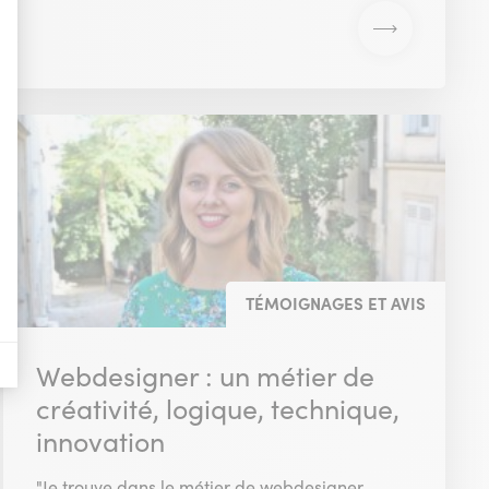
nières, qui seront affichées sur les pages de Google.
il y a des conversions.
il y a des conversions.
il y a des conversions.
TÉMOIGNAGES ET AVIS
a vente de publicité numérique centrée sur le consommateur.
Webdesigner : un métier de
créativité, logique, technique,
innovation
"Je trouve dans le métier de webdesigner