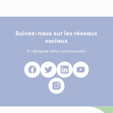
Page
suivante
Suivez-nous sur les réseaux
sociaux
Et rejoignez notre communauté !
Facebook
(nouvelle
Twitter
(nouvelle
Linkedin
(nouvelle
Youtube
(nouvell
fenêtre)
fenêtre)
fenêtre)
fenêtre)
Instagram
(nouvelle
fenêtre)