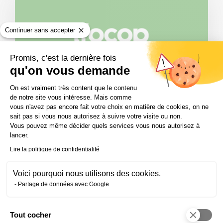
Continuer sans accepter
Promis, c'est la dernière fois
ACTUALITÉ DES FORMATIONS
qu'on vous demande
Plateforme de Gestion du Consentem
On est vraiment très content que le contenu
Responsable logistique : un métier
de notre site vous intéresse. Mais comme
qui réserve de belles surprises
vous n'avez pas encore fait votre choix en matière de cookies, on ne
sait pas si vous nous autorisez à suivre votre visite ou non.
Responsable logistique : ce métier auquel on
Vous pouvez même décider quels services vous nous autorisez à
ne pense jamais, mais qui réserve pourtant de
lancer.
belles surprises.
Lire la politique de confidentialité
Voici pourquoi nous utilisons des cookies.
Partage de données avec Google
Tout cocher
Axeptio consent