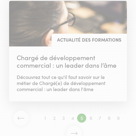
ACTUALITÉ DES FORMATIONS
Chargé de développement
commercial : un leader dans l’âme
Découvrez tout ce qu'il faut savoir sur le
métier de Chargé(e) de développement
commercial : un leader dans l'âme
1
2
3
4
5
6
7
8
9
Page
Page
Page
Page
Page
Page
Page
Page
Page
Page
précédente