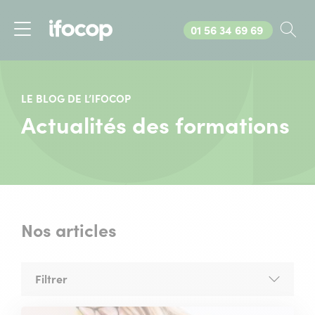
Appelez-nous au
01 56 34 69 69
Rec
Menu
LE BLOG DE L’IFOCOP
Actualités des formations
Nos articles
Filtrer
la
liste